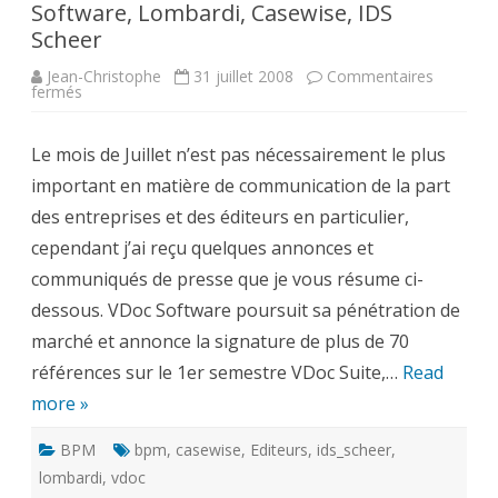
Software, Lombardi, Casewise, IDS
Scheer
Jean-Christophe
31 juillet 2008
Commentaires
sur
fermés
Des
nouvelles
du
Le mois de Juillet n’est pas nécessairement le plus
marché
BPM
important en matière de communication de la part
:
VDoc
des entreprises et des éditeurs en particulier,
Software,
Lombardi,
cependant j’ai reçu quelques annonces et
Casewise,
IDS
communiqués de presse que je vous résume ci-
Scheer
dessous. VDoc Software poursuit sa pénétration de
marché et annonce la signature de plus de 70
références sur le 1er semestre VDoc Suite,…
Read
more »
BPM
bpm
,
casewise
,
Editeurs
,
ids_scheer
,
lombardi
,
vdoc