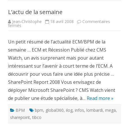
L’actu de la semaine
Jean-Christophe
18 avril 2008
Commentaires
sur
fermés
L’actu
de
la
Un petit résumé de l’actualité ECM/BPM de la
semaine
semaine … ECM et Récession Publié chez CMS
Watch, un avis surprenant mais pour autant
intéressant sur l’avenir à court terme de l’ECM. A
découvrir pour vous faire une idée plus précise …
SharePoint Report 2008 Vous envisagez de
déployer Microsoft SharePoint ? CMS Watch vient
de publier une étude spécialisée, à…
Read more »
BPM
bpm
,
global360
,
ilog
,
infos
,
lombardi
,
mega
,
sharepoint
,
tibco