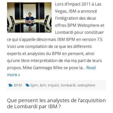
–
Impact
Lors d’Impact 2011 à Las
2011,
l’avis
Vegas, IBM a annoncé
des
experts
l’intégration des deux
offres BPM Websphere et
Lombardi pour constituer
ce qui s’appelle désormais IBM BPM en version 7.5.
Voici une compilation de ce que les différents
experts et analystes du BPM en pensent, ainsi
qu’une libre interprétation de ma ma part de leurs
propos. Mike Gammage Mike se pose la…
Read
more »
BPM
bpm
,
ibm
,
impact
,
lombardi
,
websphere
Que pensent les analystes de l’acquisition
de Lombardi par IBM ?