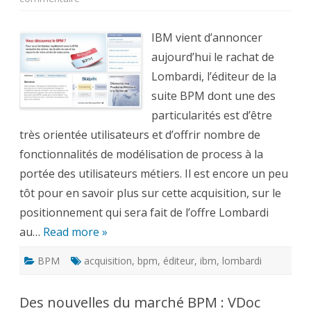
IBM
achète
Lombardi
et
IBM vient d’annoncer
étend
son
aujourd’hui le rachat de
leadership
en
Lombardi, l’éditeur de la
matière
de
suite BPM dont une des
BPM
particularités est d’être
très orientée utilisateurs et d’offrir nombre de
fonctionnalités de modélisation de process à la
portée des utilisateurs métiers. Il est encore un peu
tôt pour en savoir plus sur cette acquisition, sur le
positionnement qui sera fait de l’offre Lombardi
au…
Read more »
BPM
acquisition
,
bpm
,
éditeur
,
ibm
,
lombardi
Des nouvelles du marché BPM : VDoc