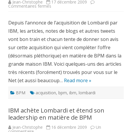
Jean-Christophe
17 décembre 2009
sur
Commentaires fermés
Que
pensent
les
Depuis l’annonce de l’acquisition de Lombardi par
analystes
de
IBM, les articles, notes de blogs et autres tweets
l’acquisition
de
vont bon train et chacun tente de donner son avis
Lombardi
par
sur cette acquisition qui vient compléter l’offre
IBM
?
(désormais pléthorique) en matière de BPM dans la
grande maison IBM. Voici quelques-uns des articles
très récents (forcément) trouvés pour vous sur le
Net (et aussi beaucoup…
Read more »
BPM
acquisition
,
bpm
,
ibm
,
lombardi
IBM achète Lombardi et étend son
leadership en matière de BPM
Jean-Christophe
16 décembre 2009
Un
sur
commentaire