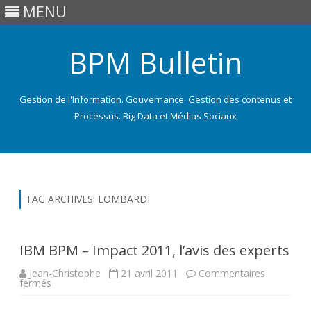
MENU
BPM Bulletin
Gestion de l'Information. Gouvernance. Gestion des contenus et
Processus. Big Data et Médias Sociaux
Skip
to
content
TAG ARCHIVES:
LOMBARDI
IBM BPM – Impact 2011, l’avis des experts
Jean-Christophe
21 avril 2011
Commentaires
sur
fermés
IBM
BPM