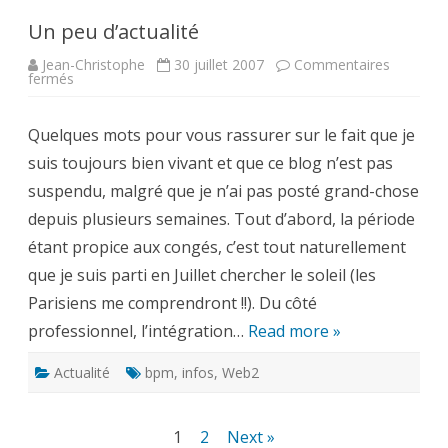
Un peu d’actualité
Jean-Christophe
30 juillet 2007
Commentaires
sur
fermés
Un
peu
d’actualité
Quelques mots pour vous rassurer sur le fait que je
suis toujours bien vivant et que ce blog n’est pas
suspendu, malgré que je n’ai pas posté grand-chose
depuis plusieurs semaines. Tout d’abord, la période
étant propice aux congés, c’est tout naturellement
que je suis parti en Juillet chercher le soleil (les
Parisiens me comprendront !!). Du côté
professionnel, l’intégration…
Read more »
Actualité
bpm
,
infos
,
Web2
Pagination
1
2
Next »