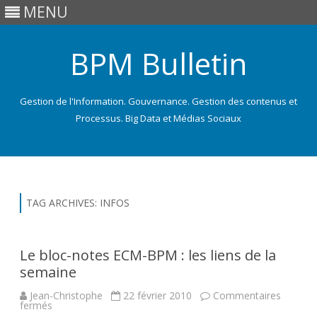
MENU
BPM Bulletin
Gestion de l'Information. Gouvernance. Gestion des contenus et
Processus. Big Data et Médias Sociaux
Skip
to
content
TAG ARCHIVES:
INFOS
Le bloc-notes ECM-BPM : les liens de la
semaine
Jean-Christophe
22 février 2010
Commentaires
sur
fermés
Le