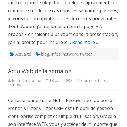
mettre à jour le blog, faire quelques ajustements et
RSS
et
comme ce fût déjà le cas dans les semaines passées,
autres
réseaux
je vous fait un update sur les dernières nouveautés.
sociaux
sur
Tout d’abord j’ai remanié un brin la page « A
le
blog
propos » en faisant plus court dans la présentation,
j’en ai profité pour inclure le…
Read more »
Actualité
blog
,
infos
,
network
,
twitter
Actu Web de la semaine
Jean-Christophe
18 avril 2008
Commentaires
sur
fermés
Actu
Web
de
Cette semaine sur le Net … Réouverture du portail
la
semaine
French-vTiger vTiger CRM est un outil de gestion
d’entreprise complet et simple d’utilisation. Grâce à
son interface WEB, vous y accéder de n’importe quel