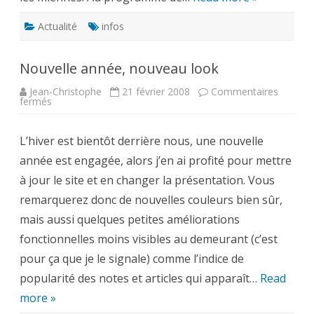
Actualité
infos
Nouvelle année, nouveau look
Jean-Christophe
21 février 2008
Commentaires
sur
fermés
Nouvelle
année,
nouveau
L’hiver est bientôt derrière nous, une nouvelle
look
année est engagée, alors j’en ai profité pour mettre
à jour le site et en changer la présentation. Vous
remarquerez donc de nouvelles couleurs bien sûr,
mais aussi quelques petites améliorations
fonctionnelles moins visibles au demeurant (c’est
pour ça que je le signale) comme l’indice de
popularité des notes et articles qui apparaît…
Read
more »