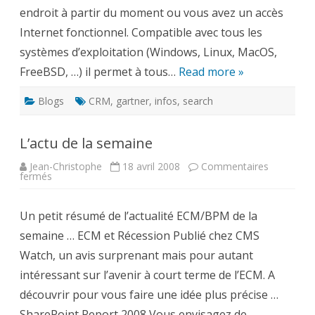
endroit à partir du moment ou vous avez un accès
Internet fonctionnel. Compatible avec tous les
systèmes d’exploitation (Windows, Linux, MacOS,
FreeBSD, …) il permet à tous…
Read more »
Blogs
CRM
,
gartner
,
infos
,
search
L’actu de la semaine
Jean-Christophe
18 avril 2008
Commentaires
sur
fermés
L’actu
de
la
Un petit résumé de l’actualité ECM/BPM de la
semaine
semaine … ECM et Récession Publié chez CMS
Watch, un avis surprenant mais pour autant
intéressant sur l’avenir à court terme de l’ECM. A
découvrir pour vous faire une idée plus précise …
SharePoint Report 2008 Vous envisagez de