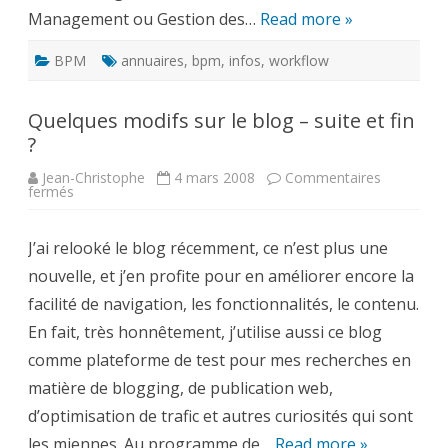
Management ou Gestion des…
Read more »
BPM
annuaires
,
bpm
,
infos
,
workflow
Quelques modifs sur le blog – suite et fin
?
Jean-Christophe
4 mars 2008
Commentaires
sur
fermés
Quelques
modifs
sur
J’ai relooké le blog récemment, ce n’est plus une
le
blog
nouvelle, et j’en profite pour en améliorer encore la
–
suite
facilité de navigation, les fonctionnalités, le contenu.
et
fin
En fait, très honnêtement, j’utilise aussi ce blog
?
comme plateforme de test pour mes recherches en
matière de blogging, de publication web,
d’optimisation de trafic et autres curiosités qui sont
les miennes. Au programme de…
Read more »