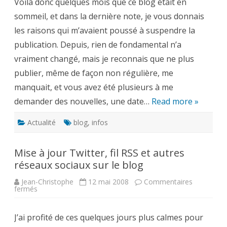
Voilà donc quelques mois que ce blog était en
réveille
sommeil, et dans la dernière note, je vous donnais
les raisons qui m’avaient poussé à suspendre la
publication. Depuis, rien de fondamental n’a
vraiment changé, mais je reconnais que ne plus
publier, même de façon non régulière, me
manquait, et vous avez été plusieurs à me
demander des nouvelles, une date…
Read more »
Actualité
blog
,
infos
Mise à jour Twitter, fil RSS et autres
réseaux sociaux sur le blog
Jean-Christophe
12 mai 2008
Commentaires
sur
fermés
Mise
à
jour
J’ai profité de ces quelques jours plus calmes pour
Twitter,
fil