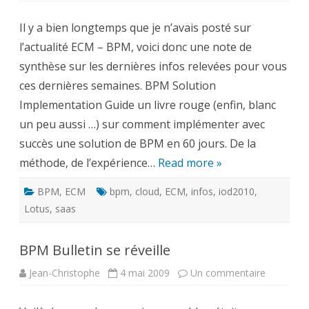
bloc-
notes
Il y a bien longtemps que je n’avais posté sur
ECM-
BPM
l’actualité ECM – BPM, voici donc une note de
:
les
synthèse sur les dernières infos relevées pour vous
liens
de
ces dernières semaines. BPM Solution
la
semaine
Implementation Guide un livre rouge (enfin, blanc
un peu aussi …) sur comment implémenter avec
succès une solution de BPM en 60 jours. De la
méthode, de l’expérience…
Read more »
BPM
,
ECM
bpm
,
cloud
,
ECM
,
infos
,
iod2010
,
Lotus
,
saas
BPM Bulletin se réveille
sur
Jean-Christophe
4 mai 2009
Un commentaire
BPM
Bulletin
se