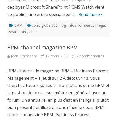
déployer Microsoft SharePoint ? CMS Watch vient
de publier une étude spécialisée, à…
Read more »
BPM
bpm
,
global360
,
ilog
,
infos
,
lombardi
,
mega
,
sharepoint
,
tibco
BPM-channel magazine BPM
sur
Jean-Christophe
12 mars 2008
2 commentaires
BPM-
channel
magazi
BPM-channel, le magazine BPM – Business Process
BPM
Management – 1 jeudi sur 2 A découvrir si vous
cherchez toutes sortes d’informations sur le BPM et
la gestion de processus métier en général, avec un
forum, un annuaire, en plus c’est en français, plutôt
bien présenté et illustré, donc n’hésitez pas. BPM-
channel magazine BPM : Business Process