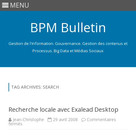
MENU
BPM Bulletin
Gestion de l'Information. Gouvernance. Gestion des contenus et
Processus. Big Data et Médias Sociaux
Skip
to
content
TAG ARCHIVES:
SEARCH
Recherche locale avec Exalead Desktop
Jean-Christophe
29 avril 2008
Commentaires
sur
fermés
Recherche
locale