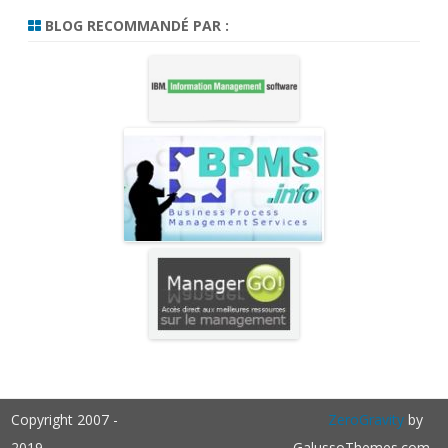
BLOG RECOMMANDÉ PAR :
Copyright 2007 -
ZeroGravity
by
2019
GalussoThemes.com