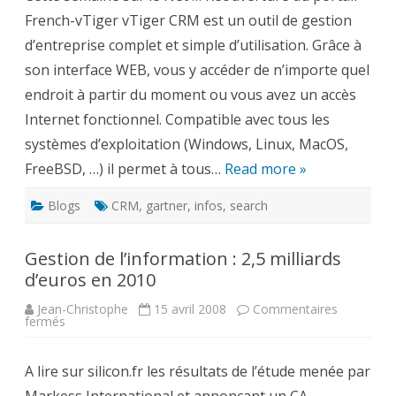
semaine
French-vTiger vTiger CRM est un outil de gestion
d’entreprise complet et simple d’utilisation. Grâce à
son interface WEB, vous y accéder de n’importe quel
endroit à partir du moment ou vous avez un accès
Internet fonctionnel. Compatible avec tous les
systèmes d’exploitation (Windows, Linux, MacOS,
FreeBSD, …) il permet à tous…
Read more »
Blogs
CRM
,
gartner
,
infos
,
search
Gestion de l’information : 2,5 milliards
d’euros en 2010
Jean-Christophe
15 avril 2008
Commentaires
sur
fermés
Gestion
de
l’information
A lire sur silicon.fr les résultats de l’étude menée par
:
2,5
milliards