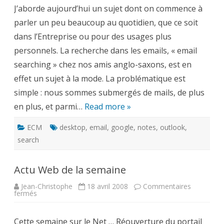
:
J’aborde aujourd’hui un sujet dont on commence à
la
recherche
parler un peu beaucoup au quotidien, que ce soit
dans
les
dans l’Entreprise ou pour des usages plus
eMails,
prochain
personnels. La recherche dans les emails, « email
(vrai)
challenge
searching » chez nos amis anglo-saxons, est en
de
l’ECM
effet un sujet à la mode. La problématique est
?
simple : nous sommes submergés de mails, de plus
en plus, et parmi…
Read more »
ECM
desktop
,
email
,
google
,
notes
,
outlook
,
search
Actu Web de la semaine
Jean-Christophe
18 avril 2008
Commentaires
sur
fermés
Actu
Web
de
Cette semaine sur le Net … Réouverture du portail
la