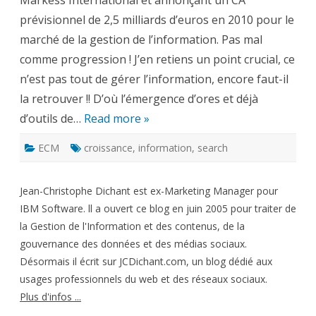
Markess International et annonçant un CA
d’euros
prévisionnel de 2,5 milliards d’euros en 2010 pour le
en
2010
marché de la gestion de l’information. Pas mal
comme progression ! J’en retiens un point crucial, ce
n’est pas tout de gérer l’information, encore faut-il
la retrouver !! D’où l’émergence d’ores et déjà
d’outils de…
Read more »
ECM
croissance
,
information
,
search
Jean-Christophe Dichant est ex-Marketing Manager pour
IBM Software. ll a ouvert ce blog en juin 2005 pour traiter de
la Gestion de l'Information et des contenus, de la
gouvernance des données et des médias sociaux.
Désormais il écrit sur JCDichant.com, un blog dédié aux
usages professionnels du web et des réseaux sociaux.
Plus d'infos ...