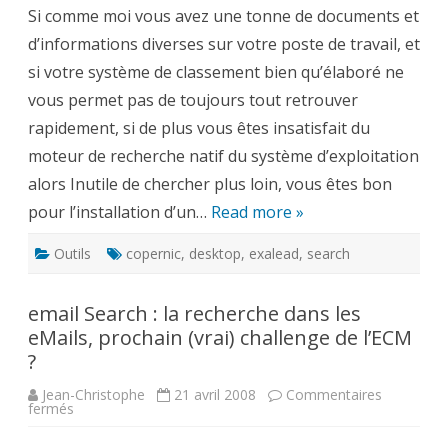
avec
Si comme moi vous avez une tonne de documents et
Exalead
Desktop
d’informations diverses sur votre poste de travail, et
si votre système de classement bien qu’élaboré ne
vous permet pas de toujours tout retrouver
rapidement, si de plus vous êtes insatisfait du
moteur de recherche natif du système d’exploitation
alors Inutile de chercher plus loin, vous êtes bon
pour l’installation d’un…
Read more »
Outils
copernic
,
desktop
,
exalead
,
search
email Search : la recherche dans les
eMails, prochain (vrai) challenge de l’ECM
?
Jean-Christophe
21 avril 2008
Commentaires
sur
fermés
email
Search