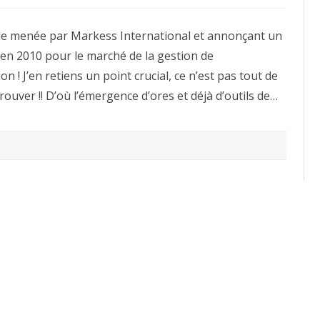
Gestion
de
l’information
’étude menée par Markess International et annonçant un
:
2,5
s en 2010 pour le marché de la gestion de
milliards
d’euros
 ! J’en retiens un point crucial, ce n’est pas tout de
en
2010
trouver !! D’où l’émergence d’ores et déjà d’outils de…