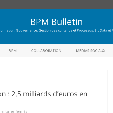
BPM Bulletin
nformation. Gouvernance. Gestion des contenus et Processus. Big Data et
Skip
to
BPM
COLLABORATION
MEDIAS SOCIAUX
content
n : 2,5 milliards d’euros en
sur
entaires fermés