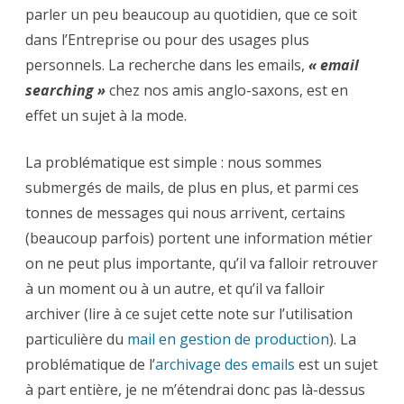
recherche
parler un peu beaucoup au quotidien, que ce soit
dans
les
dans l’Entreprise ou pour des usages plus
eMails,
prochain
personnels. La recherche dans les emails,
(vrai)
« email
challenge
searching »
de
chez nos amis anglo-saxons, est en
l’ECM
effet un sujet à la mode.
?
La problématique est simple : nous sommes
submergés de mails, de plus en plus, et parmi ces
tonnes de messages qui nous arrivent, certains
(beaucoup parfois) portent une information métier
on ne peut plus importante, qu’il va falloir retrouver
à un moment ou à un autre, et qu’il va falloir
archiver (lire à ce sujet cette note sur l’utilisation
particulière du
mail en gestion de production
). La
problématique de l’
archivage des emails
est un sujet
à part entière, je ne m’étendrai donc pas là-dessus