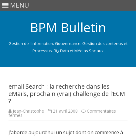
MENU
BPM Bulletin
Gestion de l'Information. Gouvernance. Gestion des contenus et
Processus. Big Data et Médias Sociaux
Skip
to
content
email Search : la recherche dans les
eMails, prochain (vrai) challenge de l’ECM
?
Jean-Christophe
21 avril 2008
Commentaires
sur
fermés
email
Search
:
J’aborde aujourd’hui un sujet dont on commence à
la