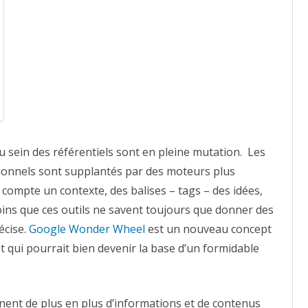
de
nouveaux
outils
de
recherche
de
l’information
?
 sein des référentiels sont en pleine mutation. Les
tionnels sont supplantés par des moteurs plus
 compte un contexte, des balises – tags – des idées,
oins que ces outils ne savent toujours que donner des
écise.
Google Wonder Wheel
est un nouveau concept
t qui pourrait bien devenir la base d’un formidable
nent de plus en plus d’informations et de contenus