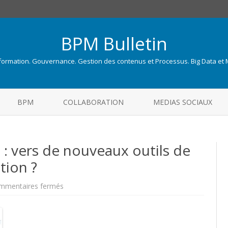
BPM Bulletin
nformation. Gouvernance. Gestion des contenus et Processus. Big Data et
Skip
to
BPM
COLLABORATION
MEDIAS SOCIAUX
content
 vers de nouveaux outils de
tion ?
sur
mmentaires fermés
Google
Wonder
Wheel
:
vers