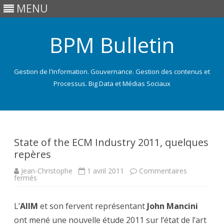
MENU
BPM Bulletin
Gestion de l'Information. Gouvernance. Gestion des contenus et
Processus. Big Data et Médias Sociaux
Skip
to
content
State of the ECM Industry 2011, quelques
repères
Jean-Christophe
1 avril 2011
Commentaires
sur
fermés
State
of
the
L’
AIIM
ECM
et son fervent représentant
John Mancini
Industry
ont mené une nouvelle étude 2011 sur l’état de l’art
2011,