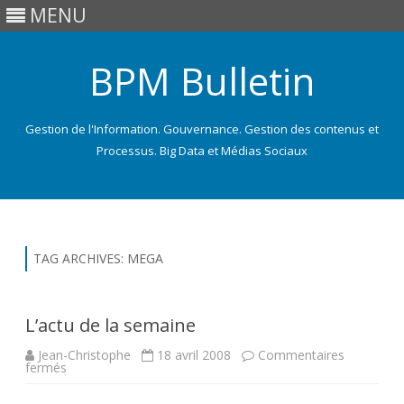
MENU
BPM Bulletin
Gestion de l'Information. Gouvernance. Gestion des contenus et
Processus. Big Data et Médias Sociaux
Skip
to
content
TAG ARCHIVES:
MEGA
L’actu de la semaine
Jean-Christophe
18 avril 2008
Commentaires
sur
fermés
L’actu
de