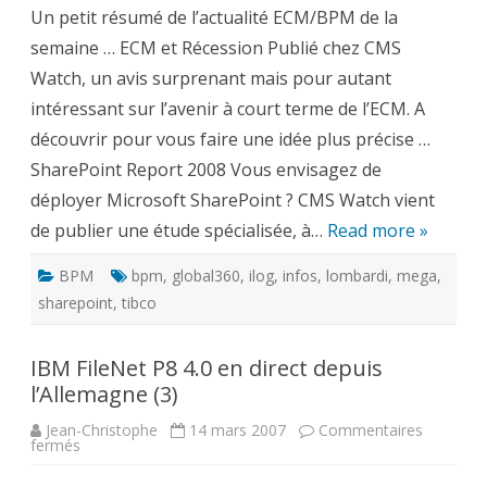
la
Un petit résumé de l’actualité ECM/BPM de la
semaine
semaine … ECM et Récession Publié chez CMS
Watch, un avis surprenant mais pour autant
intéressant sur l’avenir à court terme de l’ECM. A
découvrir pour vous faire une idée plus précise …
SharePoint Report 2008 Vous envisagez de
déployer Microsoft SharePoint ? CMS Watch vient
de publier une étude spécialisée, à…
Read more »
BPM
bpm
,
global360
,
ilog
,
infos
,
lombardi
,
mega
,
sharepoint
,
tibco
IBM FileNet P8 4.0 en direct depuis
l’Allemagne (3)
Jean-Christophe
14 mars 2007
Commentaires
sur
fermés
IBM
FileNet