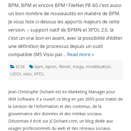
P8
BPM, BPM et encore BPM ! FileNet P8 4.0 c’est aussi
4.0
en
un bon nombre de nouveautés en matière de BPM.
direct
depuis
Je vous liste ci-desous les apports majeurs de cette
l’Allemagne
(3)
version. – support natif de BPMN et XPDL 2.0, là
c’est un vrai bon en avant, avec la possibilité d’éditer
une définition de processus depuis un outil
compatible (MS Visio par…
Read more »
ECM
bpm
,
bpmn
,
filenet
,
mega
,
modélisation
,
UDDI
,
visio
,
XPDL
Jean-Christophe Dichant est ex-Marketing Manager pour
IBM Software. ll a ouvert ce blog en juin 2005 pour traiter de
la Gestion de l'Information et des contenus, de la
gouvernance des données et des médias sociaux.
Désormais il écrit sur JCDichant.com, un blog dédié aux
usages professionnels du web et des réseaux sociaux.