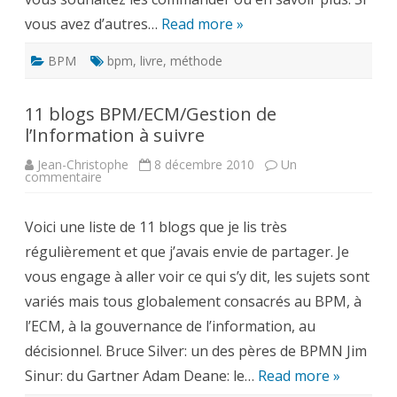
vous avez d’autres…
Read more »
BPM
bpm
,
livre
,
méthode
11 blogs BPM/ECM/Gestion de
l’Information à suivre
Jean-Christophe
8 décembre 2010
Un
sur
commentaire
11
blogs
BPM/ECM/Gestion
Voici une liste de 11 blogs que je lis très
de
l’Information
régulièrement et que j’avais envie de partager. Je
à
suivre
vous engage à aller voir ce qui s’y dit, les sujets sont
variés mais tous globalement consacrés au BPM, à
l’ECM, à la gouvernance de l’information, au
décisionnel. Bruce Silver: un des pères de BPMN Jim
Sinur: du Gartner Adam Deane: le…
Read more »