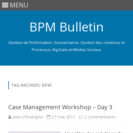
MENU
BPM Bulletin
Gestion de l'Information. Gouvernance. Gestion des contenus et
Processus. Big Data et Médias Sociaux
Skip
to
content
TAG ARCHIVES:
BPM
Case Management Workshop – Day 3
sur
Jean-Christophe
27 mai 2011
2 commentaires
Case
Manage
Worksho