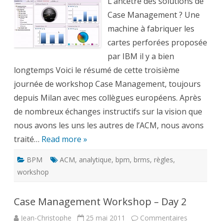
L’ancêtre des solutions de
–
Day
Case Management ? Une
3
machine à fabriquer les
cartes perforées proposée
par IBM il y a bien
longtemps Voici le résumé de cette troisième
journée de workshop Case Management, toujours
depuis Milan avec mes collègues européens. Après
de nombreux échanges instructifs sur la vision que
nous avons les uns les autres de l’ACM, nous avons
traité…
Read more »
BPM
ACM
,
analytique
,
bpm
,
brms
,
règles
,
workshop
Case Management Workshop – Day 2
Jean-Christophe
25 mai 2011
Commentaires