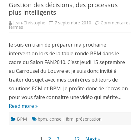
Gestion des décisions, des processus
plus intelligents
Jean-Christophe
7 septembre 2010
Commentaires
sur
fermés
Gestion
des
décisions,
Je suis en train de préparer ma prochaine
des
processus
intervention lors de la table ronde BPM dans le
plus
intelligents
cadre du Salon FAN2010. C’est jeudi 15 septembre
au Carrousel du Louvre et je suis donc invité à
traiter du sujet avec mes confrères éditeurs de
solutions ECM et BPM. Je profite donc de l’occasion
pour vous faire connaître une vidéo qui mérite…
Read more »
BPM
bpm
,
conseil
,
ibm
,
présentation
Pagination
1
2
3
…
12
Next »