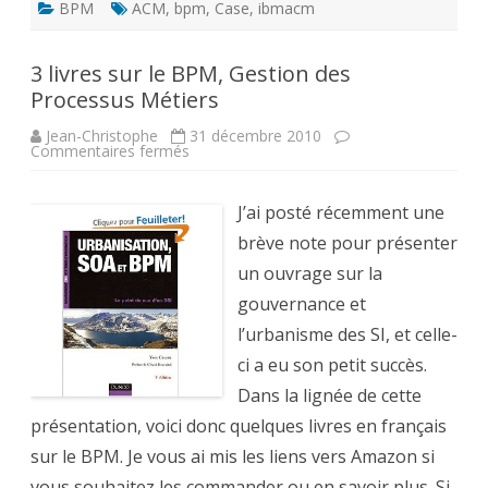
BPM
ACM
,
bpm
,
Case
,
ibmacm
3 livres sur le BPM, Gestion des
Processus Métiers
Jean-Christophe
31 décembre 2010
sur
Commentaires fermés
3
livres
sur
le
J’ai posté récemment une
BPM,
Gestion
brève note pour présenter
des
Processus
un ouvrage sur la
Métiers
gouvernance et
l’urbanisme des SI, et celle-
ci a eu son petit succès.
Dans la lignée de cette
présentation, voici donc quelques livres en français
sur le BPM. Je vous ai mis les liens vers Amazon si
vous souhaitez les commander ou en savoir plus. Si