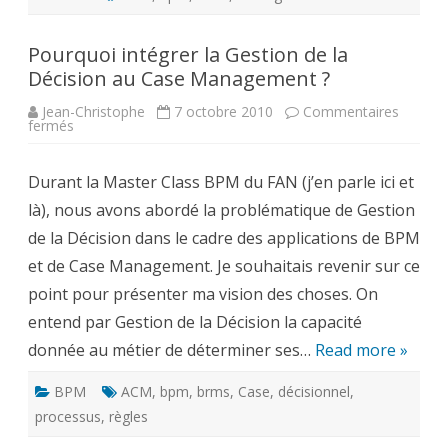
Pourquoi intégrer la Gestion de la
Décision au Case Management ?
Jean-Christophe
7 octobre 2010
Commentaires
sur
fermés
Pourquoi
intégrer
la
Durant la Master Class BPM du FAN (j’en parle ici et
Gestion
de
là), nous avons abordé la problématique de Gestion
la
Décision
de la Décision dans le cadre des applications de BPM
au
Case
et de Case Management. Je souhaitais revenir sur ce
Management
?
point pour présenter ma vision des choses. On
entend par Gestion de la Décision la capacité
donnée au métier de déterminer ses…
Read more »
BPM
ACM
,
bpm
,
brms
,
Case
,
décisionnel
,
processus
,
règles