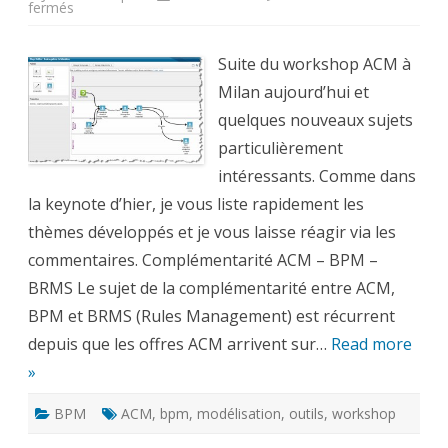
sur
fermés
Case
Management
Workshop
–
Suite du workshop ACM à
Day
2
Milan aujourd’hui et
quelques nouveaux sujets
particulièrement
intéressants. Comme dans
la keynote d’hier, je vous liste rapidement les
thèmes développés et je vous laisse réagir via les
commentaires. Complémentarité ACM – BPM –
BRMS Le sujet de la complémentarité entre ACM,
BPM et BRMS (Rules Management) est récurrent
depuis que les offres ACM arrivent sur…
Read more
»
BPM
ACM
,
bpm
,
modélisation
,
outils
,
workshop