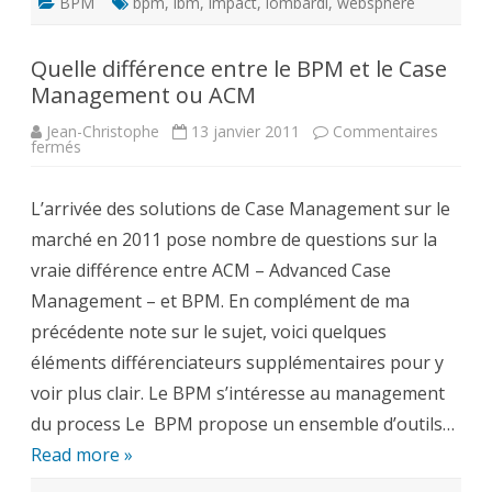
BPM
bpm
,
ibm
,
impact
,
lombardi
,
websphere
Quelle différence entre le BPM et le Case
Management ou ACM
Jean-Christophe
13 janvier 2011
Commentaires
sur
fermés
Quelle
différence
entre
L’arrivée des solutions de Case Management sur le
le
BPM
marché en 2011 pose nombre de questions sur la
et
le
vraie différence entre ACM – Advanced Case
Case
Management
Management – et BPM. En complément de ma
ou
ACM
précédente note sur le sujet, voici quelques
éléments différenciateurs supplémentaires pour y
voir plus clair. Le BPM s’intéresse au management
du process Le BPM propose un ensemble d’outils…
Read more »