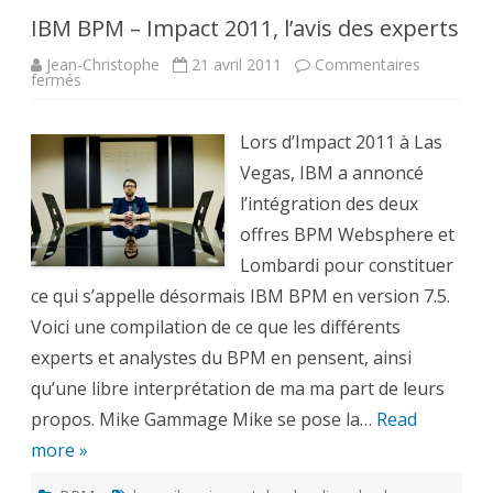
IBM BPM – Impact 2011, l’avis des experts
Jean-Christophe
21 avril 2011
Commentaires
sur
fermés
IBM
BPM
–
Impact
Lors d’Impact 2011 à Las
2011,
l’avis
Vegas, IBM a annoncé
des
experts
l’intégration des deux
offres BPM Websphere et
Lombardi pour constituer
ce qui s’appelle désormais IBM BPM en version 7.5.
Voici une compilation de ce que les différents
experts et analystes du BPM en pensent, ainsi
qu’une libre interprétation de ma ma part de leurs
propos. Mike Gammage Mike se pose la…
Read
more »