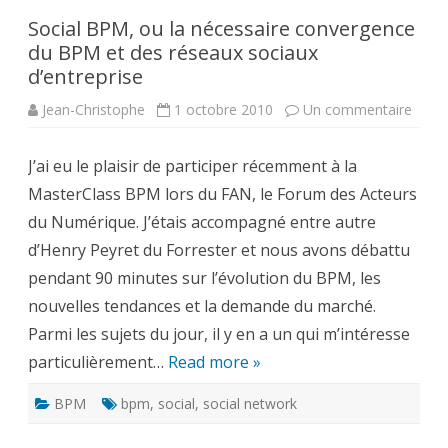
Social BPM, ou la nécessaire convergence
du BPM et des réseaux sociaux
d’entreprise
sur
Jean-Christophe
1 octobre 2010
Un commentaire
Socia
BPM,
ou
J’ai eu le plaisir de participer récemment à la
la
néces
MasterClass BPM lors du FAN, le Forum des Acteurs
conv
du
du Numérique. J’étais accompagné entre autre
BPM
et
d’Henry Peyret du Forrester et nous avons débattu
des
résea
pendant 90 minutes sur l’évolution du BPM, les
socia
d’ent
nouvelles tendances et la demande du marché.
Parmi les sujets du jour, il y en a un qui m’intéresse
particulièrement…
Read more »
BPM
bpm
,
social
,
social network