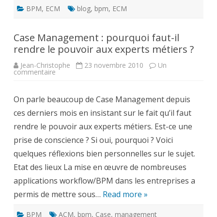
BPM
,
ECM
blog
,
bpm
,
ECM
Case Management : pourquoi faut-il
rendre le pouvoir aux experts métiers ?
Jean-Christophe
23 novembre 2010
Un
sur
commentaire
Case
Management
:
On parle beaucoup de Case Management depuis
pourquoi
faut-
ces derniers mois en insistant sur le fait qu’il faut
il
rendre
rendre le pouvoir aux experts métiers. Est-ce une
le
pouvoir
prise de conscience ? Si oui, pourquoi ? Voici
aux
experts
quelques réflexions bien personnelles sur le sujet.
métiers
?
Etat des lieux La mise en œuvre de nombreuses
applications workflow/BPM dans les entreprises a
permis de mettre sous…
Read more »
BPM
ACM
,
bpm
,
Case
,
management