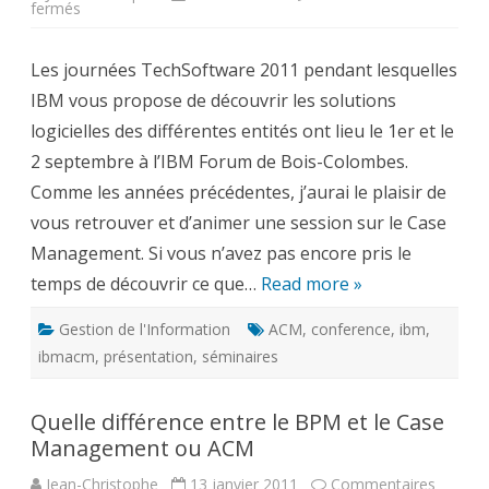
sur
fermés
IBM
TechSoftware
2011:
Les journées TechSoftware 2011 pendant lesquelles
Gestion
de
IBM vous propose de découvrir les solutions
l’Information
et
logicielles des différentes entités ont lieu le 1er et le
Advanced
Case
2 septembre à l’IBM Forum de Bois-Colombes.
Management
Comme les années précédentes, j’aurai le plaisir de
vous retrouver et d’animer une session sur le Case
Management. Si vous n’avez pas encore pris le
temps de découvrir ce que…
Read more »
Gestion de l'Information
ACM
,
conference
,
ibm
,
ibmacm
,
présentation
,
séminaires
Quelle différence entre le BPM et le Case
Management ou ACM
Jean-Christophe
13 janvier 2011
Commentaires