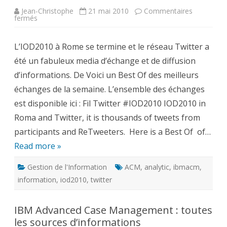
Jean-Christophe
21 mai 2010
Commentaires
sur
fermés
Best
of
Tweets
L’IOD2010 à Rome se termine et le réseau Twitter a
from
IOD2010
été un fabuleux media d’échange et de diffusion
d’informations. De Voici un Best Of des meilleurs
échanges de la semaine. L’ensemble des échanges
est disponible ici : Fil Twitter #IOD2010 IOD2010 in
Roma and Twitter, it is thousands of tweets from
participants and ReTweeters. Here is a Best Of of…
Read more »
Gestion de l'Information
ACM
,
analytic
,
ibmacm
,
information
,
iod2010
,
twitter
IBM Advanced Case Management : toutes
les sources d’informations