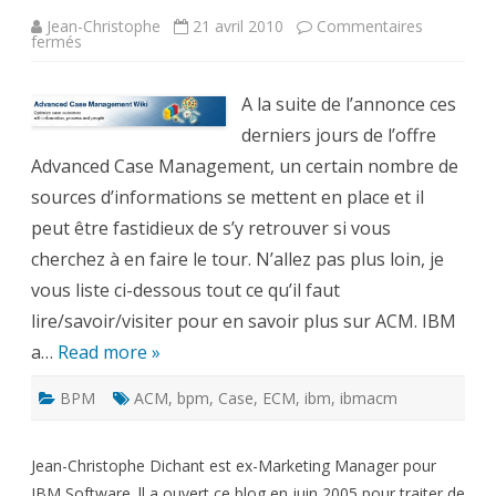
Jean-Christophe
21 avril 2010
Commentaires
sur
fermés
IBM
Advanced
Case
Management
A la suite de l’annonce ces
:
toutes
derniers jours de l’offre
les
Advanced Case Management, un certain nombre de
sources
d’informations
sources d’informations se mettent en place et il
peut être fastidieux de s’y retrouver si vous
cherchez à en faire le tour. N’allez pas plus loin, je
vous liste ci-dessous tout ce qu’il faut
lire/savoir/visiter pour en savoir plus sur ACM. IBM
a…
Read more »
BPM
ACM
,
bpm
,
Case
,
ECM
,
ibm
,
ibmacm
Jean-Christophe Dichant est ex-Marketing Manager pour
IBM Software. ll a ouvert ce blog en juin 2005 pour traiter de