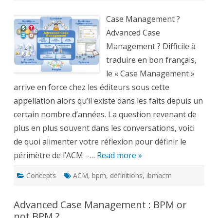
ce
que
le
Case Management ?
Case
Management
Advanced Case
?
Management ? Difficile à
traduire en bon français,
le « Case Management »
arrive en force chez les éditeurs sous cette
appellation alors qu’il existe dans les faits depuis un
certain nombre d’années. La question revenant de
plus en plus souvent dans les conversations, voici
de quoi alimenter votre réflexion pour définir le
périmètre de l’ACM –…
Read more »
Concepts
ACM
,
bpm
,
définitions
,
ibmacm
Advanced Case Management : BPM or
not BPM ?