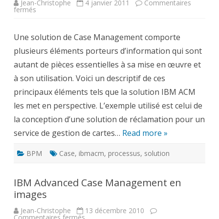
Jean-Christophe
4 janvier 2011
Commentaires
sur
fermés
Quels
sont
les
Une solution de Case Management comporte
éléments
constitutifs
plusieurs éléments porteurs d’information qui sont
d’une
solution
autant de pièces essentielles à sa mise en œuvre et
de
Case
à son utilisation. Voici un descriptif de ces
Management
?
principaux éléments tels que la solution IBM ACM
les met en perspective. L’exemple utilisé est celui de
la conception d’une solution de réclamation pour un
service de gestion de cartes…
Read more »
BPM
Case
,
ibmacm
,
processus
,
solution
IBM Advanced Case Management en
images
Jean-Christophe
13 décembre 2010
sur
Commentaires fermés