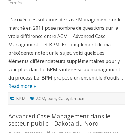
sur
fermés
Quelle
différence
entre
L’arrivée des solutions de Case Management sur le
le
BPM
marché en 2011 pose nombre de questions sur la
et
le
vraie différence entre ACM – Advanced Case
Case
Management
Management – et BPM. En complément de ma
ou
ACM
précédente note sur le sujet, voici quelques
éléments différenciateurs supplémentaires pour y
voir plus clair. Le BPM s’intéresse au management
du process Le BPM propose un ensemble d’outils…
Read more »
BPM
ACM
,
bpm
,
Case
,
ibmacm
Advanced Case Management dans le
secteur public – Dakota du Nord