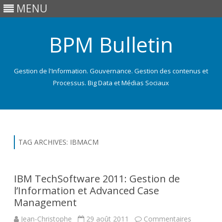
MENU
BPM Bulletin
Gestion de l'Information. Gouvernance. Gestion des contenus et
Processus. Big Data et Médias Sociaux
Skip
to
content
TAG ARCHIVES:
IBMACM
IBM TechSoftware 2011: Gestion de
l’Information et Advanced Case
Management
Jean-Christophe
29 août 2011
Commentaires