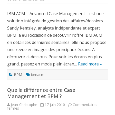
IBM
Advanced
Case
IBM ACM – Advanced Case Management – est une
Management
en
solution intégrée de gestion des affaires/dossiers.
images
Sandy Kemsley, analyste indépendante et expert
BPM, a eu l’occasion de découvrir l’offre IBM ACM
en détail ces dernières semaines, elle nous propose
une revue en images des principaux écrans. A
découvrir ci-dessous. Pour voir les écrans en plus
grand, passez en mode plein écran…
Read more »
BPM
ibmacm
Quelle différence entre Case
Management et BPM ?
Jean-Christophe
17 juin 2010
Commentaires
sur
fermés
Quelle