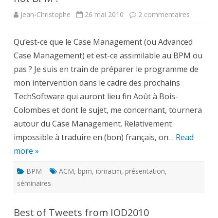
sur
Jean-Christophe
26 mai 2010
2 commentaires
Advance
Case
Manage
Qu’est-ce que le Case Management (ou Advanced
:
BPM
Case Management) et est-ce assimilable au BPM ou
or
not
pas ? Je suis en train de préparer le programme de
BPM
?
mon intervention dans le cadre des prochains
TechSoftware qui auront lieu fin Août à Bois-
Colombes et dont le sujet, me concernant, tournera
autour du Case Management. Relativement
impossible à traduire en (bon) français, on…
Read
more »
BPM
ACM
,
bpm
,
ibmacm
,
présentation
,
séminaires
Best of Tweets from IOD2010