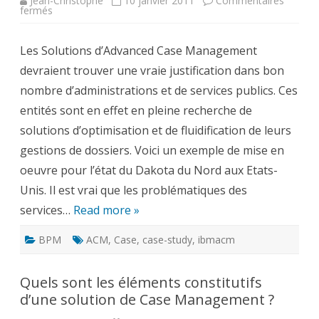
Jean-Christophe
10 janvier 2011
Commentaires
sur
fermés
Advanced
Case
Management
Les Solutions d’Advanced Case Management
dans
le
devraient trouver une vraie justification dans bon
secteur
public
nombre d’administrations et de services publics. Ces
–
Dakota
entités sont en effet en pleine recherche de
du
Nord
solutions d’optimisation et de fluidification de leurs
gestions de dossiers. Voici un exemple de mise en
oeuvre pour l’état du Dakota du Nord aux Etats-
Unis. Il est vrai que les problématiques des
services…
Read more »
BPM
ACM
,
Case
,
case-study
,
ibmacm
Quels sont les éléments constitutifs
d’une solution de Case Management ?