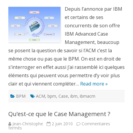
différence
entre
Case
Depuis l’annonce par IBM
Management
et
et certains de ses
BPM
?
concurrents de son offre
IBM Advanced Case
Management, beaucoup
se posent la question de savoir si l’ACM c’est la
même chose ou pas que le BPM. On est en droit de
s’interroger en effet aussi j’ai rassemblé ici quelques
éléments qui peuvent vous permettre d’y voir plus
clair et qui viennent compléter…
Read more »
BPM
ACM
,
bpm
,
Case
,
ibm
,
ibmacm
Qu’est-ce que le Case Management ?
Jean-Christophe
2 juin 2010
Commentaires
sur
fermés
Qu’est-