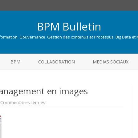
BPM Bulletin
nformation. Gouvernance. Gestion des contenus et Processus. Big Data et
Skip
to
BPM
COLLABORATION
MEDIAS SOCIAUX
content
anagement en images
sur
Commentaires fermés
IBM
Advanced
Case
Management
en
images