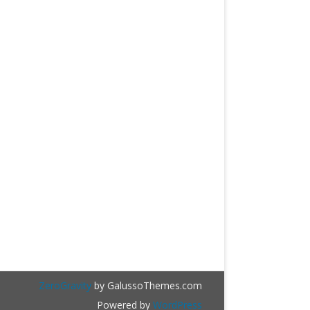
ZeroGravity
by GalussoThemes.com
Powered by
WordPress