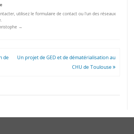
he
tacter, utilisez le
formulaire de contact
ou l'un des
réseaux
.
Christophe
→
n de
Un projet de GED et de dématérialisation au
CHU de Toulouse