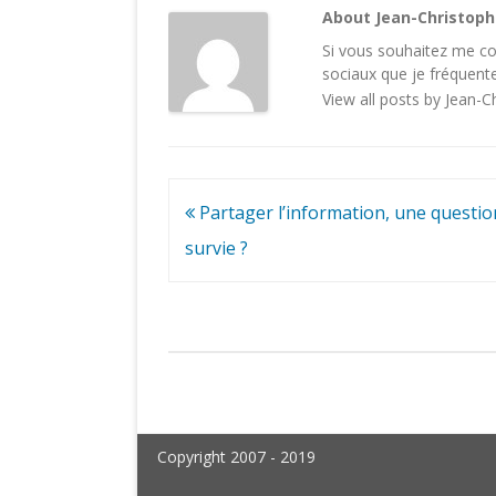
About Jean-Christop
Si vous souhaitez me con
sociaux
que je fréquente
View all posts by Jean-
Navigation
Partager l’information, une questio
de
survie ?
l’article
Copyright 2007 - 2019