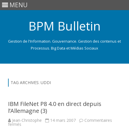
MENU
BPM Bulletin
Gestion de l'Information. Gouvernance. Gestion des contenus et
Processus. Big Data et Médias Sociaux
Skip
to
content
TAG ARCHIVES:
UDDI
IBM FileNet P8 4.0 en direct depuis
l’Allemagne (3)
Jean-Christophe
14 mars 2007
Commentaires
sur
fermés
IBM