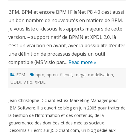
FileNet
P8
BPM, BPM et encore BPM ! FileNet P8 4.0 c’est aussi
4.0
en
un bon nombre de nouveautés en matière de BPM.
direct
depuis
Je vous liste ci-desous les apports majeurs de cette
l’Allemagne
(3)
version. – support natif de BPMN et XPDL 2.0, là
c’est un vrai bon en avant, avec la possibilité d’éditer
une définition de processus depuis un outil
compatible (MS Visio par…
Read more »
ECM
bpm
,
bpmn
,
filenet
,
mega
,
modélisation
,
UDDI
,
visio
,
XPDL
Jean-Christophe Dichant est ex-Marketing Manager pour
IBM Software. ll a ouvert ce blog en juin 2005 pour traiter de
la Gestion de l'Information et des contenus, de la
gouvernance des données et des médias sociaux.
Désormais il écrit sur JCDichant.com, un blog dédié aux