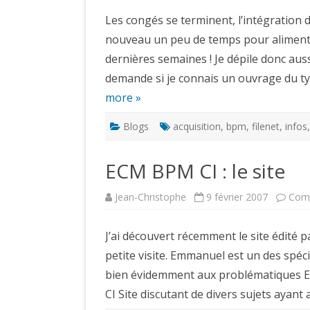
Les congés se terminent, l’intégration d
nouveau un peu de temps pour alimenter
dernières semaines ! Je dépile donc auss
demande si je connais un ouvrage du t
more »
Blogs
acquisition
,
bpm
,
filenet
,
infos
ECM BPM CI : le site
Jean-Christophe
9 février 2007
Comm
J’ai découvert récemment le site édité p
petite visite. Emmanuel est un des spéci
bien évidemment aux problématiques E
CI Site discutant de divers sujets ayant 