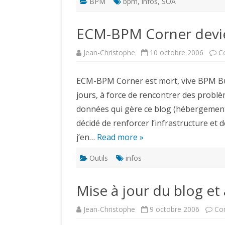
BPM
bpm
,
infos
,
SOA
ECM-BPM Corner devien
Jean-Christophe
10 octobre 2006
C
ECM-BPM Corner est mort, vive BPM Bulle
jours, à force de rencontrer des problè
données qui gère ce blog (hébergement gr
décidé de renforcer l’infrastructure et
j’en…
Read more »
Outils
infos
Mise à jour du blog et
Jean-Christophe
9 octobre 2006
Co