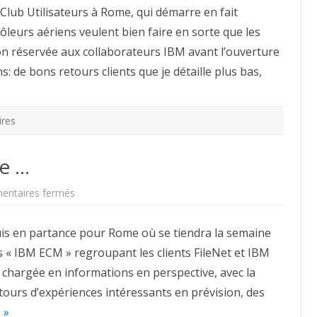
–
lub Utilisateurs à Rome, qui démarre en fait
Rome
rôleurs aériens veulent bien faire en sorte que les
ion réservée aux collaborateurs IBM avant l’ouverture
s: de bons retours clients que je détaille plus bas,
ires
e …
sur
ntaires fermés
En
partance
pour
uis en partance pour Rome où se tiendra la semaine
Rome
…
s « IBM ECM » regroupant les clients FileNet et IBM
chargée en informations en perspective, avec la
tours d’expériences intéressants en prévision, des
 »