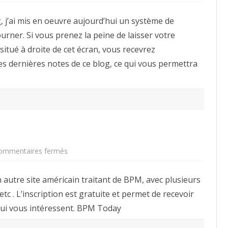
l’actualité
de
og, j’ai mis en oeuvre aujourd’hui un système de
BPM
Bulletin
urner. Si vous prenez la peine de laisser votre
par
mail
 situé à droite de cet écran, vous recevrez
 dernières notes de ce blog, ce qui vous permettra
sur
ommentaires fermés
BPM
Today
n autre site américain traitant de BPM, avec plusieurs
c . L’inscription est gratuite et permet de recevoir
 qui vous intéressent. BPM Today