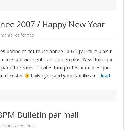
née 2007 / Happy New Year
sur
mentaires fermés
Bonne
et
Heureuse
ès bonne et heureuse année 2007 !! J’aurai le plaisir
Année
2007
maines qui viennent avec un peu plus d’assiduité que
/
Happy
s par différentes activités tant professionnelles que
New
Year
e d’exister
I wish you and your families a…
Read
 BPM Bulletin par mail
sur
ommentaires fermés
Recevez