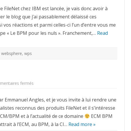
les
e FileNet chez IBM est lancée, je vais donc avoir à
nuls »
et
 le blog que j’ai passablement délaissé ces
autres
sujets
i vos réactions et parmi celles-ci l’un d’entre vous me
ype « Le BPM pour les nuls ». Franchement,…
Read
,
websphere
,
wps
sur
entaires fermés
ECM
BPM
CI
ar Emmanuel Angles, et je vous invite à lui rendre une
:
le
alistes reconnus des produits FileNet et il s’intéresse
site
CM/BPM et à l’actualité de ce domaine
ECM BPM
attrait à l’ECM, au BPM, à la CI…
Read more »