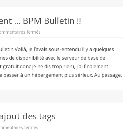
t … BPM Bulletin !!
sur
ommentaires fermés
ECM-
BPM
Corner
tin Voilà, je l’avais sous-entendu il y a quelques
devient
…
mes de disponibilité avec le serveur de base de
BPM
Bulletin
atuit donc je ne dis trop rien), j’ai finalement
!!
 de passer à un hébergement plus sérieux. Au passage,
 ajout des tags
sur
mmentaires fermés
Mise
à