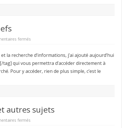
lefs
sur
entaires fermés
Navigation
par
mots-
g et la recherche d’informations, j’ai ajouté aujourd’hui
clefs
[/tag] qui vous permettra d’accéder directement à
hé. Pour y accéder, rien de plus simple, c’est le
t autres sujets
sur
ntaires fermés
« BPM
pour