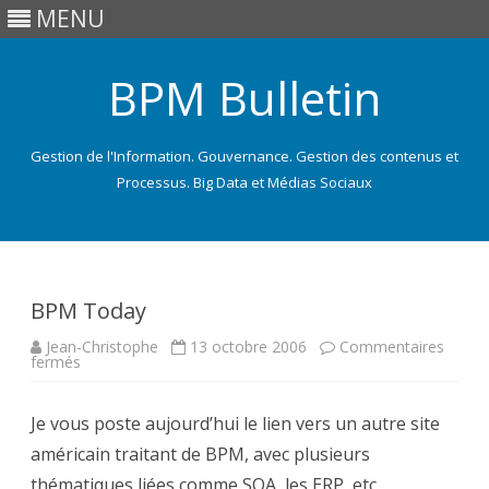
MENU
BPM Bulletin
Gestion de l'Information. Gouvernance. Gestion des contenus et
Processus. Big Data et Médias Sociaux
Skip
to
content
BPM Today
Jean-Christophe
13 octobre 2006
Commentaires
sur
fermés
BPM
Today
Je vous poste aujourd’hui le lien vers un autre site
américain traitant de BPM, avec plusieurs
thématiques liées comme SOA, les ERP, etc .