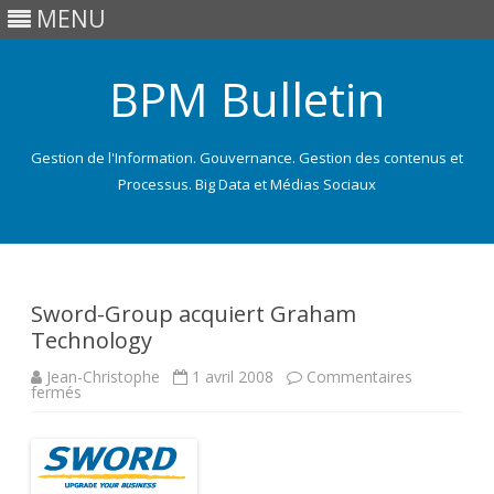
MENU
BPM Bulletin
Gestion de l'Information. Gouvernance. Gestion des contenus et
Processus. Big Data et Médias Sociaux
Skip
to
content
Sword-Group acquiert Graham
Technology
Jean-Christophe
1 avril 2008
Commentaires
sur
fermés
Sword-
Group
acquiert
Graham
Technology