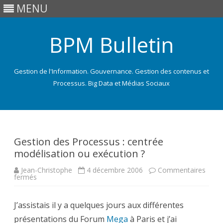
MENU
BPM Bulletin
Gestion de l'Information. Gouvernance. Gestion des contenus et
Processus. Big Data et Médias Sociaux
Skip
to
content
Gestion des Processus : centrée
modélisation ou exécution ?
Jean-Christophe
4 décembre 2006
Commentaires
sur
fermés
Gestion
des
Processus
J’assistais il y a quelques jours aux différentes
:
centrée
présentations du Forum
modélisation
Mega
à Paris et j’ai