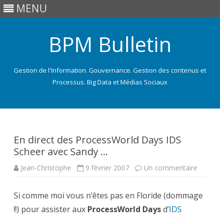
MENU
BPM Bulletin
Gestion de l'Information. Gouvernance. Gestion des contenus et
Processus. Big Data et Médias Sociaux
Skip
to
content
En direct des ProcessWorld Days IDS
Scheer avec Sandy …
sur
Jean-Christophe
9 février 2007
Un commentaire
En
direct
des
Si comme moi vous n’êtes pas en Floride (dommage
Proces
Days
!!) pour assister aux
ProcessWorld Days
d’
IDS
IDS
Scheer