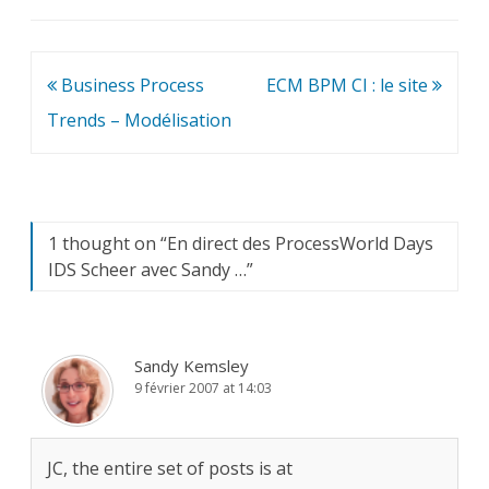
Navigation
Business Process
ECM BPM CI : le site
de
Trends – Modélisation
l’article
1 thought on “
En direct des ProcessWorld Days
IDS Scheer avec Sandy …
”
Sandy Kemsley
9 février 2007 at 14:03
JC, the entire set of posts is at