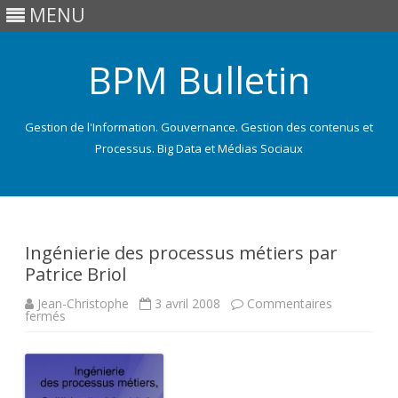
MENU
BPM Bulletin
Gestion de l'Information. Gouvernance. Gestion des contenus et
Processus. Big Data et Médias Sociaux
Skip
to
content
Ingénierie des processus métiers par
Patrice Briol
Jean-Christophe
3 avril 2008
Commentaires
sur
fermés
Ingénierie
des
processus
métiers
par
Patrice