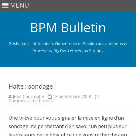
MENU
BPM Bulletin
Gestion de l'Information. Gouvernance. Gestion des contenus et
Processus. Big Data et Médias Sociaux
Skip
to
content
Halte : sondage !
Jean-Christophe
18 septembre 2008
sur
Commentaires fermés
Halte
:
sondage
Une brève pour vous signaler la mise en ligne d’un
!
sondage me permettant d’en savoir un peu plus sur
les visiteurs de ce blog et ce que vous recherchez en