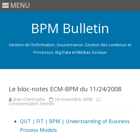
MENU
BPM Bulletin
Gestion de l'Information. Gouvernance. Gestion des contenus et
Processus. Big Data et Médias Sociaux
Skip
to
content
Le bloc-notes ECM-BPM du 11/24/2008
Jean-Christophe
24 novembre 2008
sur
Commentaires fermés
Le
bloc-
notes
QUT | FIT | BPM | Understanding of Business
ECM-
BPM
Process Models
du
11/24/2008