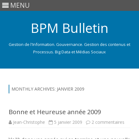
MENU
BPM Bulletin
Gestion de l'Information. Gouvernance. Gestion des contenus et
Processus. Big Data et Médias Sociaux
Skip
to
content
MONTHLY ARCHIVES:
JANVIER 2009
Bonne et Heureuse année 2009
sur
Jean-Christophe
5 janvier 2009
2 commentaires
Bonne
et
Heureu