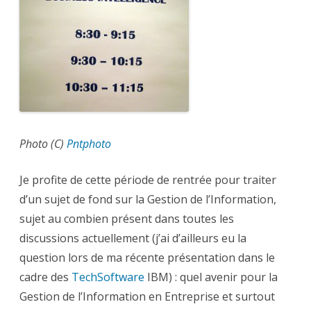
Gestion
de
l’Information,
vers
de
nouvelles
formes
d’Intelligence
Photo (C)
Pntphoto
Je profite de cette période de rentrée pour traiter
d’un sujet de fond sur la Gestion de l’Information,
sujet au combien présent dans toutes les
discussions actuellement (j’ai d’ailleurs eu la
question lors de ma récente présentation dans le
cadre des
TechSoftware
IBM) : quel avenir pour la
Gestion de l’Information en Entreprise et surtout