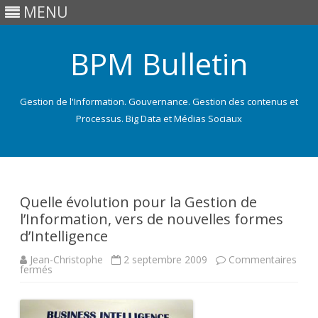
MENU
BPM Bulletin
Gestion de l'Information. Gouvernance. Gestion des contenus et
Processus. Big Data et Médias Sociaux
Skip
to
content
Quelle évolution pour la Gestion de
l’Information, vers de nouvelles formes
d’Intelligence
Jean-Christophe
2 septembre 2009
Commentaires
sur
fermés
Quelle
évolution
pour
la