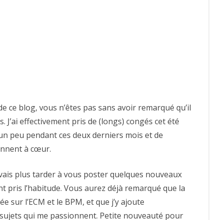
blogging
et
Tech
Software
 de ce blog, vous n’êtes pas sans avoir remarqué qu’il
 J’ai effectivement pris de (longs) congés cet été
r un peu pendant ces deux derniers mois et de
iennent à cœur.
 vais plus tarder à vous poster quelques nouveaux
nt pris l’habitude. Vous aurez déjà remarqué que la
ée sur l’ECM et le BPM, et que j’y ajoute
sujets qui me passionnent. Petite nouveauté pour