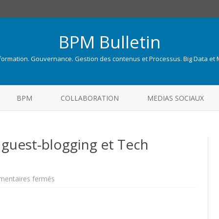
BPM Bulletin
nformation. Gouvernance. Gestion des contenus et Processus. Big Data et
Skip
to
BPM
COLLABORATION
MEDIAS SOCIAUX
content
, guest-blogging et Tech
sur
entaires fermés
De
retour
aux
affaires,
guest-