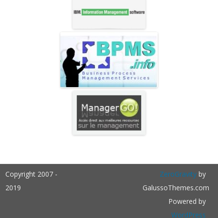
Copyright 2007 -
ZeroGravity
by
2019
GalussoThemes.com
Powered by
WordPress