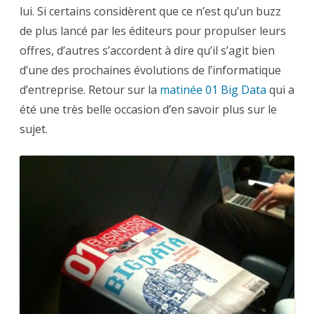
d’usages,
lui. Si certains considèrent que ce n’est qu’un buzz
exemples,
intégration,
de plus lancé par les éditeurs pour propulser leurs
retour
sur
offres, d’autres s’accordent à dire qu’il s’agit bien
la
matinée
d’une des prochaines évolutions de l’informatique
01
BigData
d’entreprise. Retour sur la
matinée 01 Big Data
qui a
été une très belle occasion d’en savoir plus sur le
sujet.