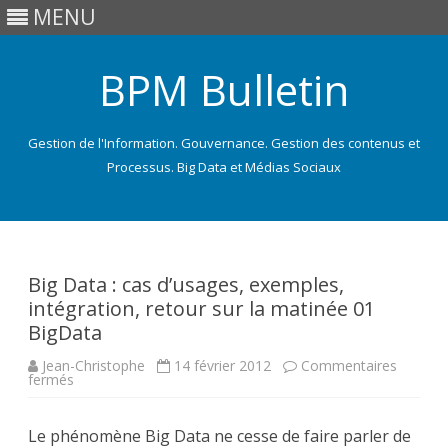
MENU
BPM Bulletin
Gestion de l'Information. Gouvernance. Gestion des contenus et
Processus. Big Data et Médias Sociaux
Skip
to
content
Big Data : cas d’usages, exemples,
intégration, retour sur la matinée 01
BigData
Jean-Christophe
14 février 2012
Commentaires
sur
fermés
Big
Data
:
Le phénomène Big Data ne cesse de faire parler de
cas