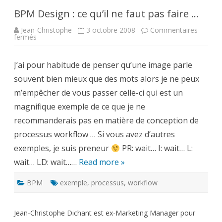
BPM Design : ce qu’il ne faut pas faire …
Jean-Christophe
3 octobre 2008
Commentaires
sur
fermés
BPM
Design
:
J’ai pour habitude de penser qu’une image parle
ce
qu’il
souvent bien mieux que des mots alors je ne peux
ne
faut
m’empêcher de vous passer celle-ci qui est un
pas
faire
magnifique exemple de ce que je ne
…
recommanderais pas en matière de conception de
processus workflow … Si vous avez d’autres
exemples, je suis preneur
PR: wait… I: wait… L:
wait… LD: wait……
Read more »
BPM
exemple
,
processus
,
workflow
Jean-Christophe Dichant est ex-Marketing Manager pour