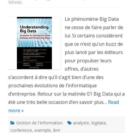
sur
fermés
Big
Data
:
cas
Le phénomène Big Data
d’usages,
exemples,
ne cesse de faire parler de
intégration,
retour
lui. Si certains considèrent
sur
la
que ce n’est qu’un buzz de
matinée
01
plus lancé par les éditeurs
BigData
pour propulser leurs
offres, d’autres
s’accordent à dire qu’il s’agit bien d’une des
prochaines évolutions de l’informatique
d’entreprise. Retour sur la matinée 01 Big Data qui a
été une très belle occasion d’en savoir plus…
Read
more »
Gestion de l'Information
analyste
,
bigdata
,
conference
,
exemple
,
ibm