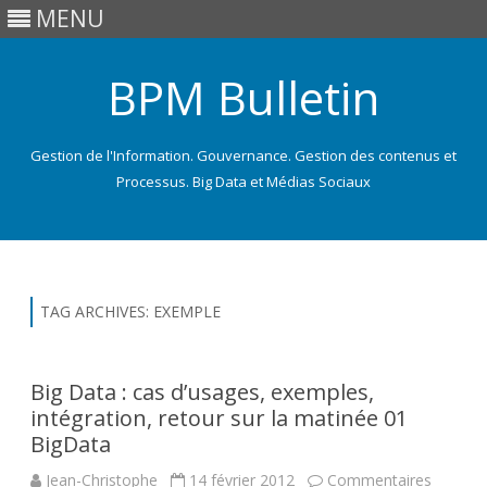
MENU
BPM Bulletin
Gestion de l'Information. Gouvernance. Gestion des contenus et
Processus. Big Data et Médias Sociaux
Skip
to
content
TAG ARCHIVES:
EXEMPLE
Big Data : cas d’usages, exemples,
intégration, retour sur la matinée 01
BigData
Jean-Christophe
14 février 2012
Commentaires