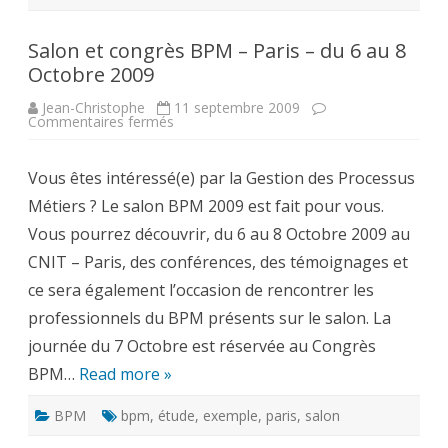
Salon et congrès BPM – Paris – du 6 au 8
Octobre 2009
Jean-Christophe
11 septembre 2009
sur
Commentaires fermés
Salon
et
congrès
Vous êtes intéressé(e) par la Gestion des Processus
BPM
–
Métiers ? Le salon BPM 2009 est fait pour vous.
Paris
–
Vous pourrez découvrir, du 6 au 8 Octobre 2009 au
du
6
CNIT – Paris, des conférences, des témoignages et
au
8
ce sera également l’occasion de rencontrer les
Octobre
2009
professionnels du BPM présents sur le salon. La
journée du 7 Octobre est réservée au Congrès
BPM…
Read more »
BPM
bpm
,
étude
,
exemple
,
paris
,
salon