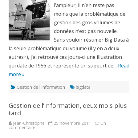
quoi
ressemblaient
l’ampleur, il n’en reste pas
5Mb
de
moins que la problématique de
données
gestion des gros volumes de
données n’est pas nouvelle.
Sans vouloir résumer Big Data à
la seule problématique du volume (il y en a deux
autres*), j’ai retrouvé ces jours-ci une illustration
qui date de 1956 et représente un support de…
Read
more »
Gestion de l'Information
bigdata
Gestion de l’Information, deux mois plus
tard
Jean-Christophe
25 novembre 2011
Un
sur
commentaire
Gestion
de