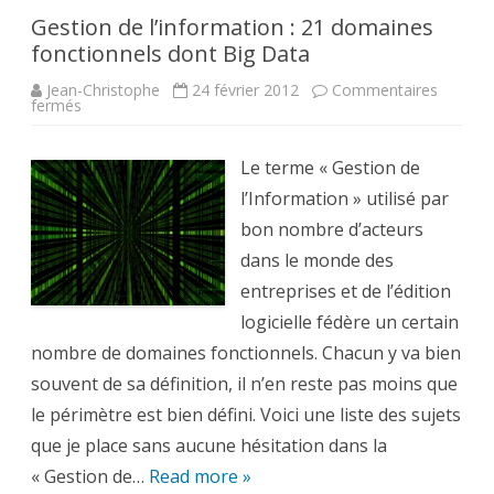
Gestion de l’information : 21 domaines
fonctionnels dont Big Data
Jean-Christophe
24 février 2012
Commentaires
sur
fermés
Gestion
de
l’information
:
Le terme « Gestion de
21
domaines
l’Information » utilisé par
fonctionnels
dont
bon nombre d’acteurs
Big
Data
dans le monde des
entreprises et de l’édition
logicielle fédère un certain
nombre de domaines fonctionnels. Chacun y va bien
souvent de sa définition, il n’en reste pas moins que
le périmètre est bien défini. Voici une liste des sujets
que je place sans aucune hésitation dans la
« Gestion de…
Read more »