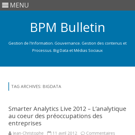
MENU
BPM Bulletin
Gestion de l'Information. Gouvernance. Gestion des contenus et
Processus. Big Data et Médias Sociaux
Skip
to
content
TAG ARCHIVES:
BIGDATA
Smarter Analytics Live 2012 – L’analytique
au coeur des préoccupations des
entreprises
Jean-Christophe
11 avril 2012
Commentaires