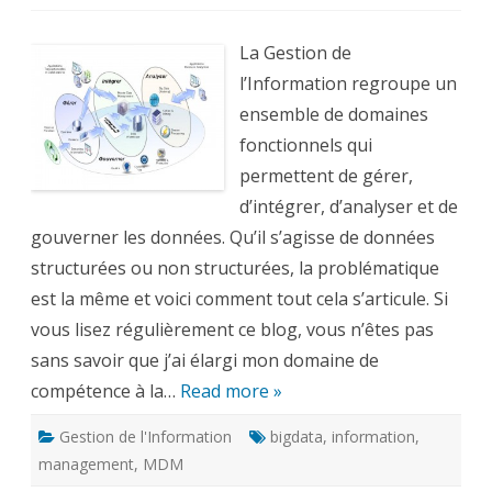
Information
Management:
gérer,
intégrer,
La Gestion de
analyser
et
l’Information regroupe un
gouverner
les
ensemble de domaines
données
fonctionnels qui
permettent de gérer,
d’intégrer, d’analyser et de
gouverner les données. Qu’il s’agisse de données
structurées ou non structurées, la problématique
est la même et voici comment tout cela s’articule. Si
vous lisez régulièrement ce blog, vous n’êtes pas
sans savoir que j’ai élargi mon domaine de
compétence à la…
Read more »
Gestion de l'Information
bigdata
,
information
,
management
,
MDM