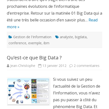
prochaines évolutions de l’informatique
d’entreprise. Retour sur la matinée 01 Big Data qui a
été une très belle occasion d’en savoir plus…
Read
more »
Gestion de l'Information
analyste
,
bigdata
,
conference
,
exemple
,
ibm
Qu’est-ce que Big Data ?
sur
Jean-Christophe
13 janvier 2012
2 commentaires
Qu’est
ce
que
Si vous suivez un peu
Big
Data
l’actualité de la Gestion de
?
l’Information, vous n’avez
pas pu passer à côté du
phénomène Big Data. Et