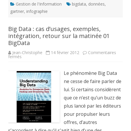
Gestion de l'Information
bigdata
,
données
,
gartner
,
infographie
Big Data : cas d’usages, exemples,
intégration, retour sur la matinée 01
BigData
Jean-Christophe
14 février 2012
Commentaires
sur
fermés
Big
Data
:
cas
Le phénomène Big Data
d’usages,
exemples,
ne cesse de faire parler de
intégration,
retour
lui. Si certains considèrent
sur
la
que ce n’est qu’un buzz de
matinée
01
plus lancé par les éditeurs
BigData
pour propulser leurs
offres, d’autres
s’accordent à dire qu’il s’agit bien d’une des