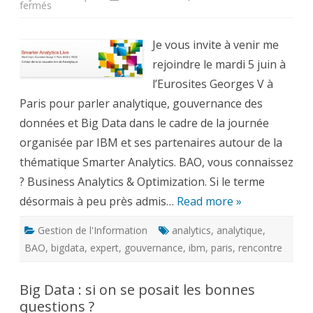
sur
fermés
Smarter
Analytics
Live
2012
Je vous invite à venir me
–
L’analytique
rejoindre le mardi 5 juin à
au
coeur
l’Eurosites Georges V à
des
Paris pour parler analytique, gouvernance des
préoccupations
des
données et Big Data dans le cadre de la journée
entreprises
organisée par IBM et ses partenaires autour de la
thématique Smarter Analytics. BAO, vous connaissez
? Business Analytics & Optimization. Si le terme
désormais à peu près admis…
Read more »
Gestion de l'Information
analytics
,
analytique
,
BAO
,
bigdata
,
expert
,
gouvernance
,
ibm
,
paris
,
rencontre
Big Data : si on se posait les bonnes
questions ?