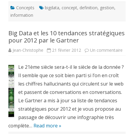
Concepts
bigdata
,
concept
,
definition
,
gestion
,
information
Big Data et les 10 tendances stratégiques
pour 2012 par le Gartner
sur
Jean-Christophe
21 février 2012
Un commentaire
Big
Data
et
Le 21ème siècle sera-t-il le siècle de la donnée ?
les
10
Il semble que ce soit bien parti si l’on en croît
tenda
strat
les chiffres hallucinants qui circulent sur le web
pour
2012
et passent de conversations en conversations.
par
le
Le Gartner a mis à jour sa liste de tendances
Gartn
stratégiques pour 2012 et je vous propose au
passage de découvrir une infographie très
complète…
Read more »