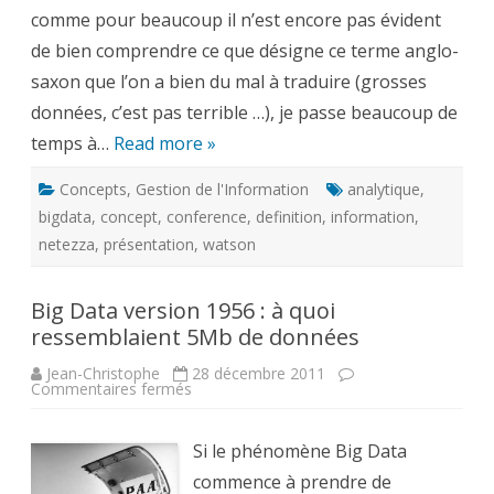
comme pour beaucoup il n’est encore pas évident
de bien comprendre ce que désigne ce terme anglo-
saxon que l’on a bien du mal à traduire (grosses
données, c’est pas terrible …), je passe beaucoup de
temps à…
Read more »
Concepts
,
Gestion de l'Information
analytique
,
bigdata
,
concept
,
conference
,
definition
,
information
,
netezza
,
présentation
,
watson
Big Data version 1956 : à quoi
ressemblaient 5Mb de données
Jean-Christophe
28 décembre 2011
sur
Commentaires fermés
Big
Data
version
1956
Si le phénomène Big Data
:
à
commence à prendre de