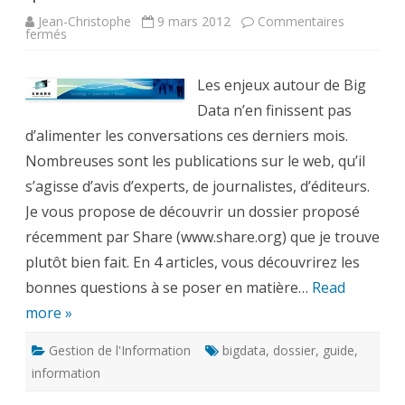
Jean-Christophe
9 mars 2012
Commentaires
sur
fermés
Big
Data
:
si
Les enjeux autour de Big
on
se
Data n’en finissent pas
posait
d’alimenter les conversations ces derniers mois.
les
bonnes
Nombreuses sont les publications sur le web, qu’il
questions
?
s’agisse d’avis d’experts, de journalistes, d’éditeurs.
Je vous propose de découvrir un dossier proposé
récemment par Share (www.share.org) que je trouve
plutôt bien fait. En 4 articles, vous découvrirez les
bonnes questions à se poser en matière…
Read
more »
Gestion de l'Information
bigdata
,
dossier
,
guide
,
information