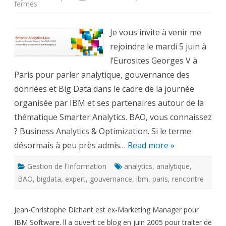
sur
fermés
Smarter
Analytics
Live
2012
Je vous invite à venir me
–
L’analytique
rejoindre le mardi 5 juin à
au
coeur
l’Eurosites Georges V à
des
Paris pour parler analytique, gouvernance des
préoccupations
des
données et Big Data dans le cadre de la journée
entreprises
organisée par IBM et ses partenaires autour de la
thématique Smarter Analytics. BAO, vous connaissez
? Business Analytics & Optimization. Si le terme
désormais à peu près admis…
Read more »
Gestion de l'Information
analytics
,
analytique
,
BAO
,
bigdata
,
expert
,
gouvernance
,
ibm
,
paris
,
rencontre
Jean-Christophe Dichant est ex-Marketing Manager pour
IBM Software. ll a ouvert ce blog en juin 2005 pour traiter de