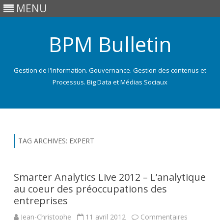
MENU
BPM Bulletin
Gestion de l'Information. Gouvernance. Gestion des contenus et
Processus. Big Data et Médias Sociaux
Skip
to
content
TAG ARCHIVES:
EXPERT
Smarter Analytics Live 2012 – L’analytique
au coeur des préoccupations des
entreprises
Jean-Christophe
11 avril 2012
Commentaires