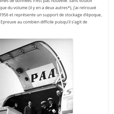
mes de données n’est pas nouvelle. Sans vouloir
à
quoi
ue du volume (il y en a deux autres*), j’ai retrouvé
ressemblaient
5Mb
de 1956 et représente un support de stockage d’époque,
de
données
preuve au combien difficile puisqu’il s’agit de