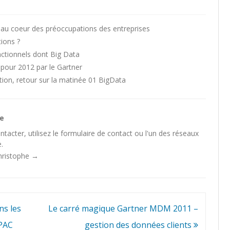
e au coeur des préoccupations des entreprises
tions ?
nctionnels dont Big Data
 pour 2012 par le Gartner
tion, retour sur la matinée 01 BigData
he
tacter, utilisez le
formulaire de contact
ou l'un des
réseaux
.
Christophe
→
ns les
Le carré magique Gartner MDM 2011 –
 PAC
gestion des données clients