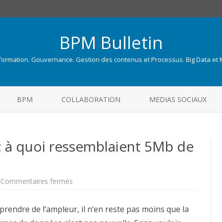
BPM Bulletin
nformation. Gouvernance. Gestion des contenus et Processus. Big Data et
Skip
to
BPM
COLLABORATION
MEDIAS SOCIAUX
content
 : à quoi ressemblaient 5Mb de
sur
Commentaires fermés
Big
Data
version
endre de l’ampleur, il n’en reste pas moins que la
1956
: