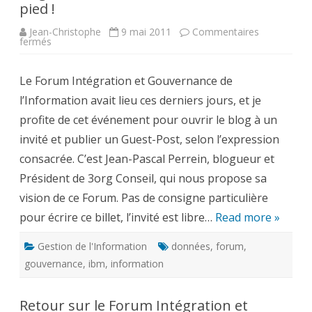
pied !
Jean-Christophe
9 mai 2011
Commentaires
sur
fermés
La
gouvernance
de
Le Forum Intégration et Gouvernance de
l’information :
c’est
l’Information avait lieu ces derniers jours, et je
le
pied
profite de cet événement pour ouvrir le blog à un
!
invité et publier un Guest-Post, selon l’expression
consacrée. C’est Jean-Pascal Perrein, blogueur et
Président de 3org Conseil, qui nous propose sa
vision de ce Forum. Pas de consigne particulière
pour écrire ce billet, l’invité est libre…
Read more »
Gestion de l'Information
données
,
forum
,
gouvernance
,
ibm
,
information
Retour sur le Forum Intégration et