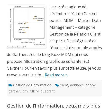
magique
Gartner
Le carré magique de
MDM
2011
décembre 2011 du Gartner
–
gestion
pour le MDM – Master Data
des
données
Management – catégorie
clients
Gestion de la Relation Client
est paru. Si l’intégralité de
l’étude est disponible auprès
du Gartner, c’est le blog Buzz MDM qui nous
propose l’illustration graphique suivante : (C)
Gartner Pour en savoir plus sur cette étude, je vous
renvoie vers le site…
Read more »
Gestion de l'Information
client
,
données
,
ebook
,
gartner
,
ibm
,
MDM
,
quadrant
Gestion de l’Information, deux mois plus