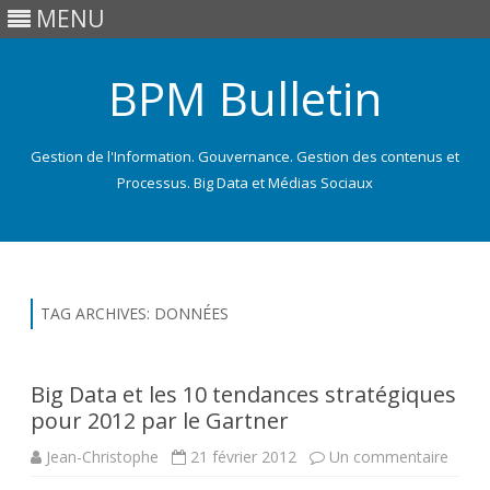
MENU
BPM Bulletin
Gestion de l'Information. Gouvernance. Gestion des contenus et
Processus. Big Data et Médias Sociaux
Skip
to
content
TAG ARCHIVES:
DONNÉES
Big Data et les 10 tendances stratégiques
pour 2012 par le Gartner
sur
Jean-Christophe
21 février 2012
Un commentaire
Big
Data