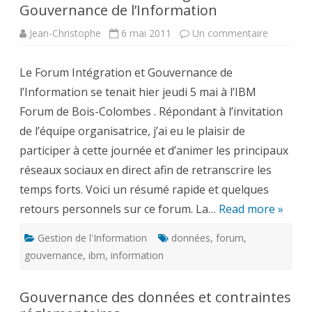
Gouvernance de l’Information
sur
Jean-Christophe
6 mai 2011
Un commentaire
Retour
sur
le
Le Forum Intégration et Gouvernance de
Forum
Intégrati
l’Information se tenait hier jeudi 5 mai à l’IBM
et
Gouverna
Forum de Bois-Colombes . Répondant à l’invitation
de
l’Informat
de l’équipe organisatrice, j’ai eu le plaisir de
participer à cette journée et d’animer les principaux
réseaux sociaux en direct afin de retranscrire les
temps forts. Voici un résumé rapide et quelques
retours personnels sur ce forum. La…
Read more »
Gestion de l'Information
données
,
forum
,
gouvernance
,
ibm
,
information
Gouvernance des données et contraintes