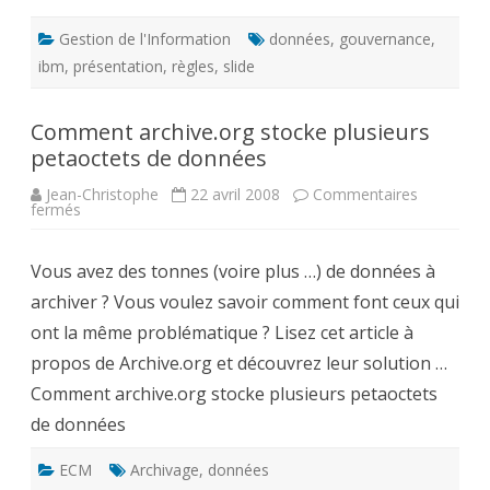
Gestion de l'Information
données
,
gouvernance
,
ibm
,
présentation
,
règles
,
slide
Comment archive.org stocke plusieurs
petaoctets de données
Jean-Christophe
22 avril 2008
Commentaires
sur
fermés
Comment
archive.org
stocke
Vous avez des tonnes (voire plus …) de données à
plusieurs
petaoctets
archiver ? Vous voulez savoir comment font ceux qui
de
données
ont la même problématique ? Lisez cet article à
propos de Archive.org et découvrez leur solution …
Comment archive.org stocke plusieurs petaoctets
de données
ECM
Archivage
,
données