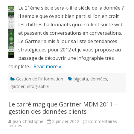
et
Le 21ème siècle sera-t-il le siècle de la donnée ?
les
10
Il semble que ce soit bien parti si l’on en croît
tenda
strat
les chiffres hallucinants qui circulent sur le web
pour
2012
et passent de conversations en conversations.
par
le
Le Gartner a mis à jour sa liste de tendances
Gartn
stratégiques pour 2012 et je vous propose au
passage de découvrir une infographie très
complète…
Read more »
Gestion de l'Information
bigdata
,
données
,
gartner
,
infographie
Le carré magique Gartner MDM 2011 –
gestion des données clients
Jean-Christophe
2 janvier 2012
Commentaires
sur
fermés
Le
carré