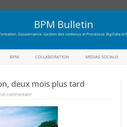
BPM Bulletin
nformation. Gouvernance. Gestion des contenus et Processus. Big Data et
Skip
to
BPM
COLLABORATION
MEDIAS SOCIAUX
content
on, deux mois plus tard
sur
Un commentaire
Gestion
de
l’Information,
deux
mois
plus
tard