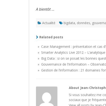
A bientôt …
Actualité
bigdata
,
données
,
gouvern
Related posts
» Case Management : présentation et cas d’
» Smarter Analytics Live 2012 – L’analytiqu
» Big Data : si on se posait les bonnes ques
» Gouvernance de l’Information – Observatoir
» Gestion de l’information : 21 domaines fo
About Jean-Christop
Si vous souhaitez me con
sociaux
que je fréquente
View all posts by Jean-