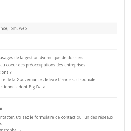
ance
,
ibm
,
web
usages de la gestion dynamique de dossiers
e au coeur des préoccupations des entreprises
tions ?
e de la Gouvernance : le livre blanc est disponible
nctionnels dont Big Data
he
tacter, utilisez le
formulaire de contact
ou l'un des
réseaux
.
Christophe
→