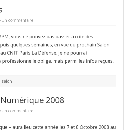
s
sur
Un commentaire
Salon
BPM
2008
u BPM, vous ne pouvez pas passer à côté des
–
Paris
puis quelques semaines, en vue du prochain Salon
 au CNIT Paris La Défense. Je ne pourrai
 professionnelle oblige, mais parmi les infos reçues,
,
salon
 Numérique 2008
sur
Un commentaire
Forum
des
Acteurs
e – aura lieu cette année les 7 et 8 Octobre 2008 au
du