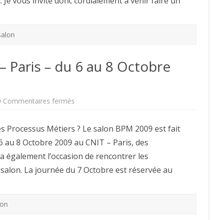
. Je vous invite donc cordialement à venir faire un
salon
 Paris – du 6 au 8 Octobre
sur
Commentaires fermés
Salon
et
congrès
es Processus Métiers ? Le salon BPM 2009 est fait
BPM
–
6 au 8 Octobre 2009 au CNIT – Paris, des
Paris
–
a également l’occasion de rencontrer les
du
6
salon. La journée du 7 Octobre est réservée au
au
8
Octobre
2009
lon