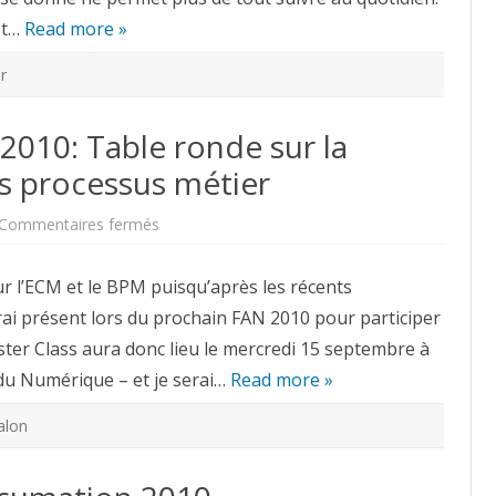
et…
Read more »
r
010: Table ronde sur la
es processus métier
sur
Commentaires fermés
Master
Class
BPM
r l’ECM et le BPM puisqu’après les récents
FAN2010:
Table
ai présent lors du prochain FAN 2010 pour participer
ronde
sur
ster Class aura donc lieu le mercredi 15 septembre à
la
dématérialisation
du Numérique – et je serai…
et
Read more »
les
processus
métier
alon