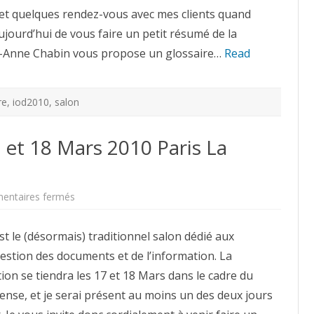
et quelques rendez-vous avec mes clients quand
ourd’hui de vous faire un petit résumé de la
ie-Anne Chabin vous propose un glossaire…
Read
re
,
iod2010
,
salon
 et 18 Mars 2010 Paris La
sur
ntaires fermés
Salon
Documation
:
t le (désormais) traditionnel salon dédié aux
17
et
estion des documents et de l’information. La
18
Mars
ion se tiendra les 17 et 18 Mars dans le cadre du
2010
Paris
ense, et je serai présent au moins un des deux jours
La
Défense