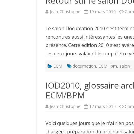
Retour sur le salon D
Jean-Christophe
19 mars 2010
Comm
Le salon Documation 2010 s’est terminé
rencontres aussi intéressantes les unes
présence. Cette édition 2010 s’est avéré
ces deux jours valaient le coup d’être 
ECM
documation
,
ECM
,
ibm
,
salon
IOD2010, glossaire ar
ECM/BPM
Jean-Christophe
12 mars 2010
Comm
Voici quelques jours que je n’ai rien po
chargée : préparation du prochain sal