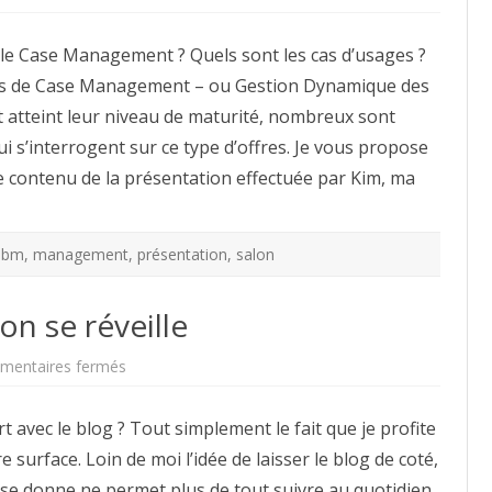
Case
Management
:
 le Case Management ? Quels sont les cas d’usages ?
présentation
et
ons de Case Management – ou Gestion Dynamique des
cas
d’usages
t atteint leur niveau de maturité, nombreux sont
de
la
i s’interrogent sur ce type d’offres. Je vous propose
gestion
dynamique
e contenu de la présentation effectuée par Kim, ma
de
dossiers
ibm
,
management
,
présentation
,
salon
on se réveille
sur
entaires fermés
Retour
du
Printemps
 avec le blog ? Tout simplement le fait que je profite
:
on
surface. Loin de moi l’idée de laisser le blog de coté,
se
réveille
n se donne ne permet plus de tout suivre au quotidien.