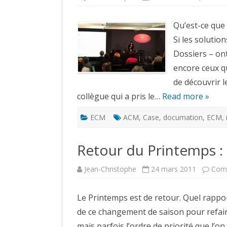
Qu’est-ce que
Si les soluti
Dossiers – on
encore ceux qu
de découvrir l
collègue qui a pris le…
Read more »
ECM
ACM
,
Case
,
documation
,
ECM
,
Retour du Printemps : 
Jean-Christophe
24 mars 2011
Comm
Le Printemps est de retour. Quel rapport
de ce changement de saison pour refaire 
mais parfois l’ordre de priorité que l’o