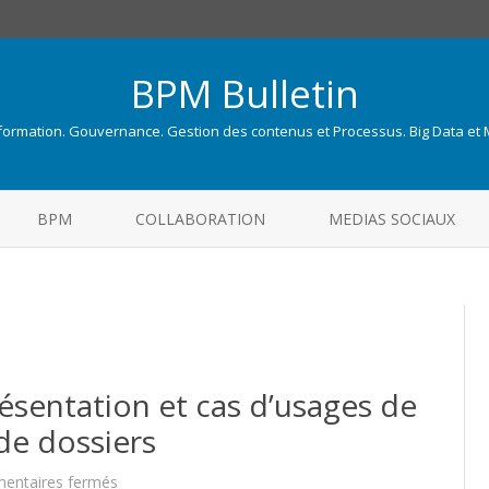
BPM Bulletin
nformation. Gouvernance. Gestion des contenus et Processus. Big Data et
Skip
to
BPM
COLLABORATION
MEDIAS SOCIAUX
content
sentation et cas d’usages de
de dossiers
sur
entaires fermés