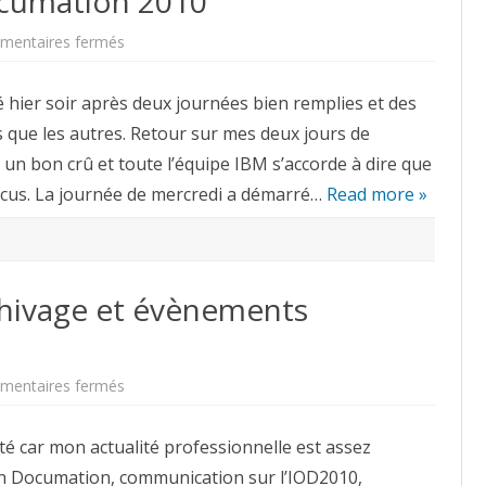
ocumation 2010
sur
entaires fermés
Retour
sur
le
 hier soir après deux journées bien remplies et des
salon
Documation
 que les autres. Retour sur mes deux jours de
2010
 un bon crû et toute l’équipe IBM s’accorde à dire que
vécus. La journée de mercredi a démarré…
Read more »
chivage et évènements
sur
entaires fermés
IOD2010,
glossaire
archivage
sté car mon actualité professionnelle est assez
et
évènements
on Documation, communication sur l’IOD2010,
ECM/BPM