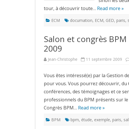
sinon les deux
tour, à découvrir toute…
Read more »
ECM
documation
,
ECM
,
GED
,
paris
,
Salon et congrès BPM –
2009
Jean-Christophe
11 septembre 2009
Vous êtes intéressé(e) par la Gestion d
pour vous. Vous pourrez découvrir, du 
conférences, des témoignages et ce ser
professionnels du BPM présents sur le 
Congrès BPM…
Read more »
BPM
bpm
,
étude
,
exemple
,
paris
,
sa