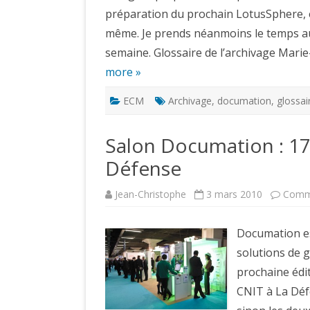
préparation du prochain LotusSphere, 
même. Je prends néanmoins le temps auj
semaine. Glossaire de l’archivage Mar
more »
ECM
Archivage
,
documation
,
glossai
Salon Documation : 17
Défense
Jean-Christophe
3 mars 2010
Comme
Documation es
solutions de g
prochaine édit
CNIT à La Déf