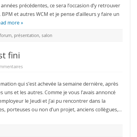
Numérique
années précédentes, ce sera l’occasion d’y retrouver
2008
, BPM et autres WCM et je pense d’ailleurs y faire un
ad more »
forum
,
présentation
,
salon
t fini
sur
mmentaires
Documation
2008
:
mation qui s’est achevée la semaine dernière, après
c’est
fini
s uns et les autres. Comme je vous l’avais annoncé
mployeur le Jeudi et j’ai pu rencontrer dans la
s, porteuses ou non d’un projet, anciens collègues,…