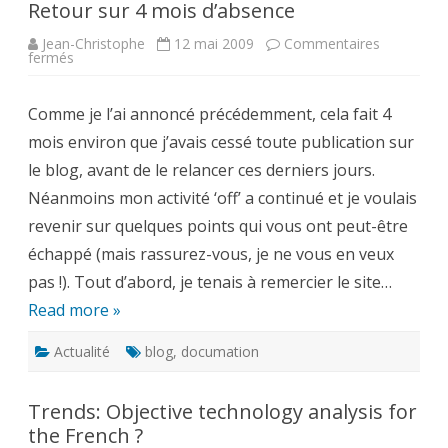
Retour sur 4 mois d’absence
Jean-Christophe
12 mai 2009
Commentaires
sur
fermés
Retour
sur
4
Comme je l’ai annoncé précédemment, cela fait 4
mois
d’absence
mois environ que j’avais cessé toute publication sur
le blog, avant de le relancer ces derniers jours.
Néanmoins mon activité ‘off’ a continué et je voulais
revenir sur quelques points qui vous ont peut-être
échappé (mais rassurez-vous, je ne vous en veux
pas !). Tout d’abord, je tenais à remercier le site…
Read more »
Actualité
blog
,
documation
Trends: Objective technology analysis for
the French ?