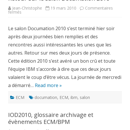
Jean-Christophe
19 mars 2010
Commentaires
sur
fermés
Retour
sur
le
Le salon Documation 2010 s’est terminé hier soir
salon
Documation
après deux journées bien remplies et des
2010
rencontres aussi intéressantes les unes que les
autres. Retour sur mes deux jours de présence.
Cette édition 2010 s’est avéré un bon crû et toute
l’équipe IBM s’accorde à dire que ces deux jours
valaient le coup d’être vécus. La journée de mercredi
a démarré…
Read more »
ECM
documation
,
ECM
,
ibm
,
salon
IOD2010, glossaire archivage et
évènements ECM/BPM