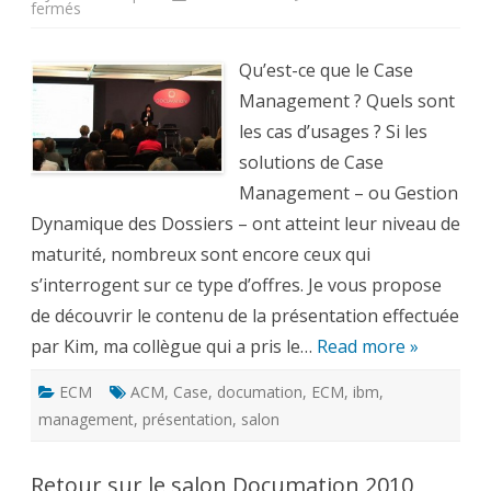
sur
fermés
Case
Management
:
présentation
Qu’est-ce que le Case
et
cas
Management ? Quels sont
d’usages
de
les cas d’usages ? Si les
la
gestion
solutions de Case
dynamique
de
Management – ou Gestion
dossiers
Dynamique des Dossiers – ont atteint leur niveau de
maturité, nombreux sont encore ceux qui
s’interrogent sur ce type d’offres. Je vous propose
de découvrir le contenu de la présentation effectuée
par Kim, ma collègue qui a pris le…
Read more »
ECM
ACM
,
Case
,
documation
,
ECM
,
ibm
,
management
,
présentation
,
salon
Retour sur le salon Documation 2010