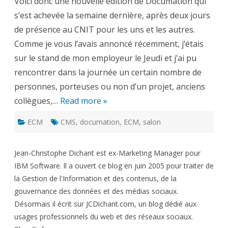
Voici donc une nouvelle édition de Documation qui
c’est
fini
s’est achevée la semaine dernière, après deux jours
de présence au CNIT pour les uns et les autres.
Comme je vous l’avais annoncé récemment, j’étais
sur le stand de mon employeur le Jeudi et j’ai pu
rencontrer dans la journée un certain nombre de
personnes, porteuses ou non d’un projet, anciens
collègues,…
Read more »
ECM
CMS
,
documation
,
ECM
,
salon
Jean-Christophe Dichant est ex-Marketing Manager pour
IBM Software. ll a ouvert ce blog en juin 2005 pour traiter de
la Gestion de l'Information et des contenus, de la
gouvernance des données et des médias sociaux.
Désormais il écrit sur JCDichant.com, un blog dédié aux
usages professionnels du web et des réseaux sociaux.