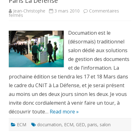
Paris La Défense
Jean-Christophe
3 mars 2010
Commentaires
sur
fermés
Salon
Documation
:
17
Documation est le
et
18
(désormais) traditionnel
Mars
2010
salon dédié aux solutions
Paris
La
de gestion des documents
Défense
et de l’information. La
prochaine édition se tiendra les 17 et 18 Mars dans
le cadre du CNIT à La Défense, et je serai présent
au moins un des deux jours sinon les deux. Je vous
invite donc cordialement à venir faire un tour, à
découvrir toute…
Read more »
ECM
documation
,
ECM
,
GED
,
paris
,
salon