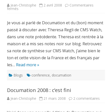
Jean-Christophe
2 avril 2008
Commentaires
sur
fermés
Trends:
Objective
technology
Je vous ai parlé de Documation et du (bon) moment
analysis
for
passé à discuter avec Theresa Regli de CMS Watch,
the
French
dans une note précédente. Theresa est rentrée à la
?
maison et a mis ses notes noir sur blog. Retrouvez
sa note de synthèse sur CMS Watch, j’aime bien le
ton et cette vision de la France et des français par
les…
Read more »
Blogs
conference
,
documation
Documation 2008 : c’est fini
sur
Jean-Christophe
21 mars 2008
2 commentaires
Documa
2008
: