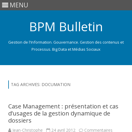
MENU
BPM Bulletin
Gestion de l'Information. Gouvernance. Gestion des contenus et
Processus. Big Data et Médias Sociaux
Skip
to
content
TAG ARCHIVES:
DOCUMATION
Case Management : présentation et cas
d’usages de la gestion dynamique de
dossiers
Jean-Christophe
24 avril 2012
Commentaires