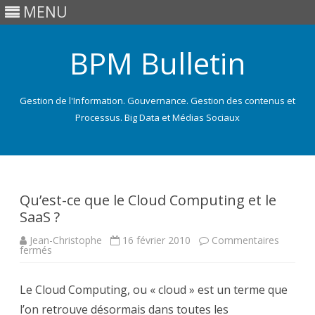
MENU
BPM Bulletin
Gestion de l'Information. Gouvernance. Gestion des contenus et
Processus. Big Data et Médias Sociaux
Skip
to
content
Qu’est-ce que le Cloud Computing et le
SaaS ?
Jean-Christophe
16 février 2010
Commentaires
sur
fermés
Qu’est-
ce
que
Le Cloud Computing, ou « cloud » est un terme que
le
Cloud
l’on retrouve désormais dans toutes les
Computing