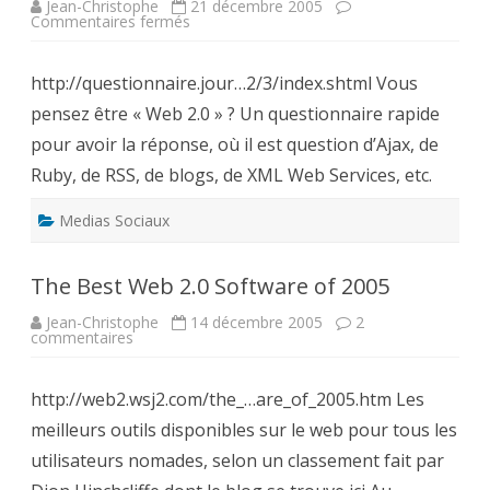
Jean-Christophe
21 décembre 2005
sur
Commentaires fermés
Questionnaire
:
Etes-
http://questionnaire.jour…2/3/index.shtml Vous
vous
Web
pensez être « Web 2.0 » ? Un questionnaire rapide
2.0
?
pour avoir la réponse, où il est question d’Ajax, de
Ruby, de RSS, de blogs, de XML Web Services, etc.
Medias Sociaux
The Best Web 2.0 Software of 2005
Jean-Christophe
14 décembre 2005
2
sur
commentaires
The
Best
Web
http://web2.wsj2.com/the_…are_of_2005.htm Les
2.0
Software
meilleurs outils disponibles sur le web pour tous les
of
2005
utilisateurs nomades, selon un classement fait par