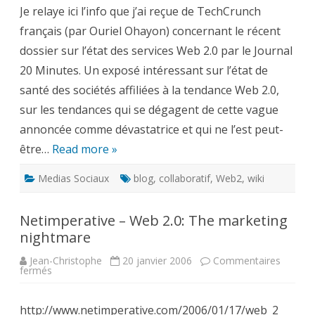
2.0
Je relaye ici l’info que j’ai reçue de TechCrunch
par
le
français (par Ouriel Ohayon) concernant le récent
journal
20
dossier sur l’état des services Web 2.0 par le Journal
Minutes
20 Minutes. Un exposé intéressant sur l’état de
santé des sociétés affiliées à la tendance Web 2.0,
sur les tendances qui se dégagent de cette vague
annoncée comme dévastatrice et qui ne l’est peut-
être…
Read more »
Medias Sociaux
blog
,
collaboratif
,
Web2
,
wiki
Netimperative – Web 2.0: The marketing
nightmare
Jean-Christophe
20 janvier 2006
Commentaires
sur
fermés
Netimperative
–
Web
http://www.netimperative.com/2006/01/17/web_2
2.0: