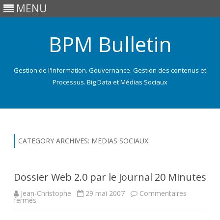
MENU
BPM Bulletin
Gestion de l'Information. Gouvernance. Gestion des contenus et
Processus. Big Data et Médias Sociaux
Skip
to
content
CATEGORY ARCHIVES:
MEDIAS SOCIAUX
Dossier Web 2.0 par le journal 20 Minutes
Jean-Christophe
29 mai 2007
Commentaires
sur
fermés
Dossier
Web