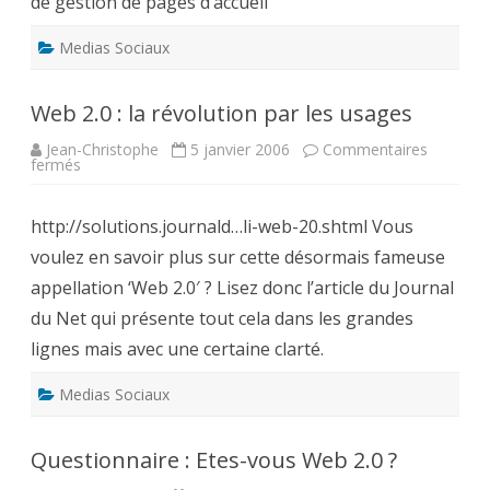
de gestion de pages d’accueil
Medias Sociaux
Web 2.0 : la révolution par les usages
Jean-Christophe
5 janvier 2006
Commentaires
sur
fermés
Web
2.0
:
http://solutions.journald…li-web-20.shtml Vous
la
révolution
voulez en savoir plus sur cette désormais fameuse
par
les
appellation ‘Web 2.0′ ? Lisez donc l’article du Journal
usages
du Net qui présente tout cela dans les grandes
lignes mais avec une certaine clarté.
Medias Sociaux
Questionnaire : Etes-vous Web 2.0 ?