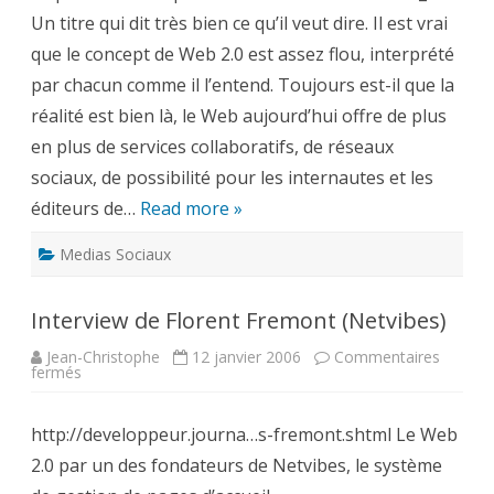
The
Un titre qui dit très bien ce qu’il veut dire. Il est vrai
marketing
nightmare
que le concept de Web 2.0 est assez flou, interprété
par chacun comme il l’entend. Toujours est-il que la
réalité est bien là, le Web aujourd’hui offre de plus
en plus de services collaboratifs, de réseaux
sociaux, de possibilité pour les internautes et les
éditeurs de…
Read more »
Medias Sociaux
Interview de Florent Fremont (Netvibes)
Jean-Christophe
12 janvier 2006
Commentaires
sur
fermés
Interview
de
Florent
http://developpeur.journa…s-fremont.shtml Le Web
Fremont
(Netvibes)
2.0 par un des fondateurs de Netvibes, le système