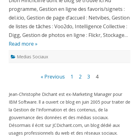
Dion Hinchcliffe dont le blog se trouve ici Au
programme, Gestion en ligne des favoris/signets :
del.icio, Gestion de page d’accueil : Netvibes, Gestion
de listes de tâches : Voo2do, Intelligence Collective :
Digg, Gestion de photos en ligne : Flickr, Stockage…
Read more »
Medias Sociaux
Pagination
« Previous
1
2
3
4
des
Jean-Christophe Dichant est ex-Marketing Manager pour
publications
IBM Software. ll a ouvert ce blog en juin 2005 pour traiter de
la Gestion de l'Information et des contenus, de la
gouvernance des données et des médias sociaux.
Désormais il écrit sur JCDichant.com, un blog dédié aux
usages professionnels du web et des réseaux sociaux.