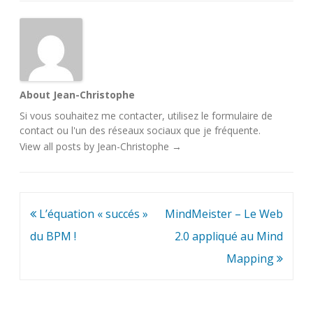
About Jean-Christophe
Si vous souhaitez me contacter, utilisez le
formulaire de
contact
ou l'un des
réseaux sociaux
que je fréquente.
View all posts by Jean-Christophe
→
Navigation
L’équation « succés »
MindMeister – Le Web
de
du BPM !
2.0 appliqué au Mind
l’article
Mapping