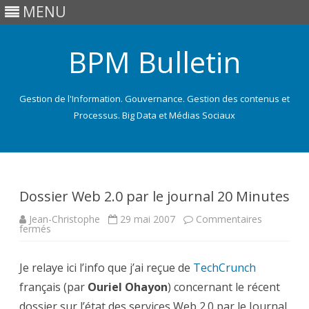
MENU
BPM Bulletin
Gestion de l'Information. Gouvernance. Gestion des contenus et
Processus. Big Data et Médias Sociaux
Skip
to
content
Dossier Web 2.0 par le journal 20 Minutes
Jean-Christophe
29 mai 2007
Commentaires
sur
fermés
Dossier
Web
2.0
Je relaye ici l’info que j’ai reçue de
par
TechCrunch
le
français (par
journal
Ouriel Ohayon
) concernant le récent
20
dossier sur l’état des services Web 2.0 par le Journal
Minutes