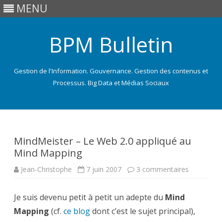
MENU
BPM Bulletin
Gestion de l'Information. Gouvernance. Gestion des contenus et
Processus. Big Data et Médias Sociaux
Skip
to
content
MindMeister – Le Web 2.0 appliqué au
Mind Mapping
sur
Jean-Christophe
7 juin 2007
3 commentaires
MindMeist
–
Le
Je suis devenu petit à petit un adepte du
Mind
Web
2.0
Mapping
(cf.
ce blog
dont c’est le sujet principal),
appliqué
au