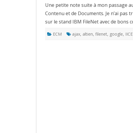
Une petite note suite à mon passage au
Contenu et de Documents. Je n’ai pas tro
sur le stand IBM FileNet avec de bons c
ECM
ajax
,
altien
,
filenet
,
google
,
IICE