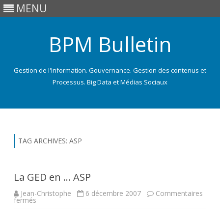
MENU
BPM Bulletin
Gestion de l'Information. Gouvernance. Gestion des contenus et
Processus. Big Data et Médias Sociaux
Skip
to
content
TAG ARCHIVES:
ASP
La GED en … ASP
Jean-Christophe
6 décembre 2007
Commentaires
sur
fermés
La
GED