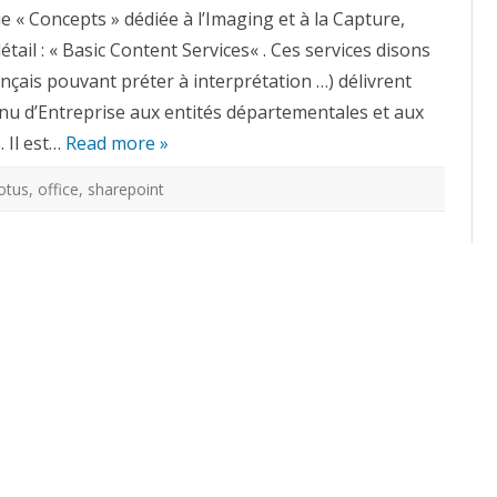
que
e « Concepts » dédiée à l’Imaging et à la Capture,
?
:
tail : « Basic Content Services« . Ces services disons
Basic
Content
rançais pouvant préter à interprétation …) délivrent
Services
enu d’Entreprise aux entités départementales et aux
. Il est…
Read more »
otus
,
office
,
sharepoint