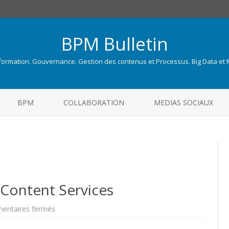
BPM Bulletin
nformation. Gouvernance. Gestion des contenus et Processus. Big Data et
Skip
to
BPM
COLLABORATION
MEDIAS SOCIAUX
content
c Content Services
sur
entaires fermés
Qu’est-
ce