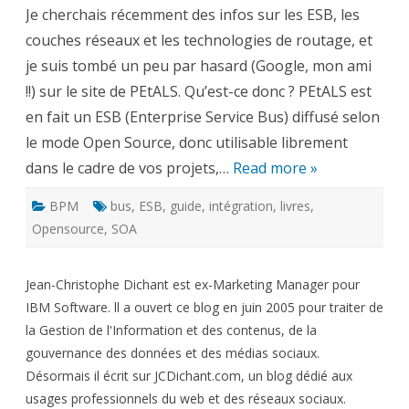
un
Je cherchais récemment des infos sur les ESB, les
ESB
Open
couches réseaux et les technologies de routage, et
Source
je suis tombé un peu par hasard (Google, mon ami
!!) sur le site de PEtALS. Qu’est-ce donc ? PEtALS est
en fait un ESB (Enterprise Service Bus) diffusé selon
le mode Open Source, donc utilisable librement
dans le cadre de vos projets,…
Read more »
BPM
bus
,
ESB
,
guide
,
intégration
,
livres
,
Opensource
,
SOA
Jean-Christophe Dichant est ex-Marketing Manager pour
IBM Software. ll a ouvert ce blog en juin 2005 pour traiter de
la Gestion de l'Information et des contenus, de la
gouvernance des données et des médias sociaux.
Désormais il écrit sur JCDichant.com, un blog dédié aux
usages professionnels du web et des réseaux sociaux.