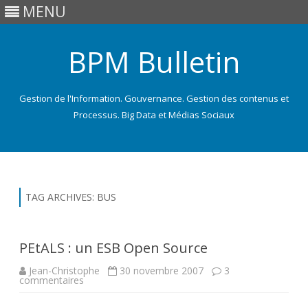
MENU
BPM Bulletin
Gestion de l'Information. Gouvernance. Gestion des contenus et
Processus. Big Data et Médias Sociaux
Skip
to
content
TAG ARCHIVES:
BUS
PEtALS : un ESB Open Source
Jean-Christophe
30 novembre 2007
3
sur
commentaires
PEtALS
: