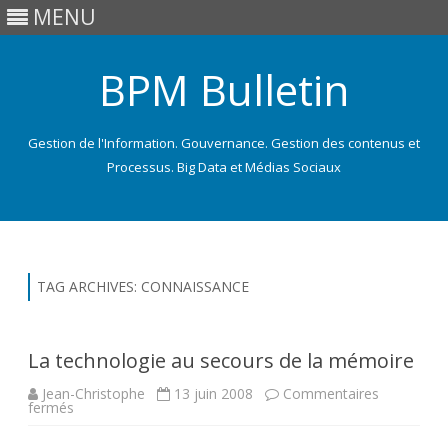
MENU
BPM Bulletin
Gestion de l'Information. Gouvernance. Gestion des contenus et
Processus. Big Data et Médias Sociaux
Skip
to
content
TAG ARCHIVES:
CONNAISSANCE
La technologie au secours de la mémoire
Jean-Christophe
13 juin 2008
Commentaires
sur
fermés
La
technologie