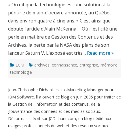
au
« On dit que la technologie est une solution à la
secours
de
pénurie de main-d’oeuvre annoncée, au Québec,
la
mémoire
dans environ quatre à cinq ans. » C’est ainsi que
débute l’article d’Alain McKenna … Où il est cité une
perle en matière de Gestion des Contenus et des
Archives, la perte par la NASA des plans de son
lanceur Saturn V. L’exposé est très…
Read more »
ECM
archives
,
connaissance
,
entreprise
,
mémoire
,
technologie
Jean-Christophe Dichant est ex-Marketing Manager pour
IBM Software. ll a ouvert ce blog en juin 2005 pour traiter de
la Gestion de l'Information et des contenus, de la
gouvernance des données et des médias sociaux.
Désormais il écrit sur JCDichant.com, un blog dédié aux
usages professionnels du web et des réseaux sociaux.