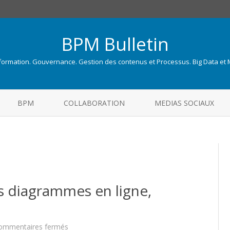
BPM Bulletin
nformation. Gouvernance. Gestion des contenus et Processus. Big Data et
Skip
to
BPM
COLLABORATION
MEDIAS SOCIAUX
content
s diagrammes en ligne,
sur
ommentaires fermés