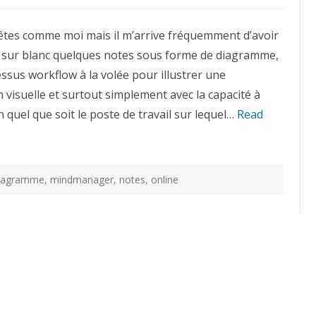
Dabbleboard
:
tous
s êtes comme moi mais il m’arrive fréquemment d’avoir
vos
diagrammes
r sur blanc quelques notes sous forme de diagramme,
en
ligne,
ssus workflow à la volée pour illustrer une
facilement
 visuelle et surtout simplement avec la capacité à
n quel que soit le poste de travail sur lequel…
Read
iagramme
,
mindmanager
,
notes
,
online