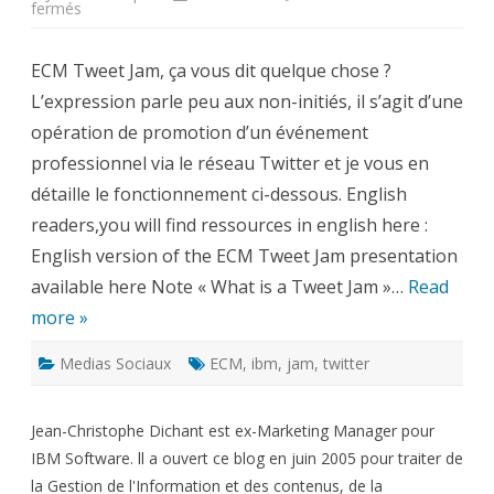
sur
fermés
ECM
Tweet
Jam
ECM Tweet Jam, ça vous dit quelque chose ?
IOD2010
–
L’expression parle peu aux non-initiés, il s’agit d’une
Comment
utiliser
opération de promotion d’un événement
Twitter
pour
professionnel via le réseau Twitter et je vous en
promouvoir
un
détaille le fonctionnement ci-dessous. English
évènement
professionnel
readers,you will find ressources in english here :
English version of the ECM Tweet Jam presentation
available here Note « What is a Tweet Jam »…
Read
more »
Medias Sociaux
ECM
,
ibm
,
jam
,
twitter
Jean-Christophe Dichant est ex-Marketing Manager pour
IBM Software. ll a ouvert ce blog en juin 2005 pour traiter de
la Gestion de l'Information et des contenus, de la