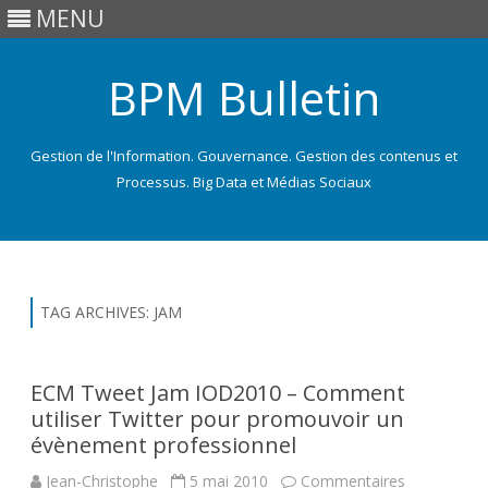
MENU
BPM Bulletin
Gestion de l'Information. Gouvernance. Gestion des contenus et
Processus. Big Data et Médias Sociaux
Skip
to
content
TAG ARCHIVES:
JAM
ECM Tweet Jam IOD2010 – Comment
utiliser Twitter pour promouvoir un
évènement professionnel
Jean-Christophe
5 mai 2010
Commentaires