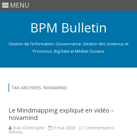
MENU
BPM Bulletin
Gestion de l'Information. Gouvernance. Gestion des contenus et
Processus. Big Data et Médias Sociaux
Skip
to
content
TAG ARCHIVES:
NOVAMIND
Le Mindmapping expliqué en vidéo –
novamind
Jean-Christophe
9 mai 2008
Commentaires
sur
fermés
Le