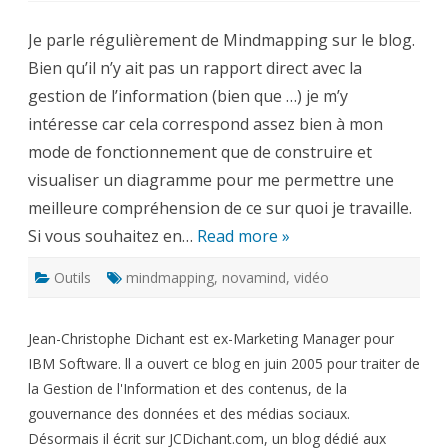
Mindmapping
expliqué
Je parle régulièrement de Mindmapping sur le blog.
en
vidéo
Bien qu’il n’y ait pas un rapport direct avec la
–
novamind
gestion de l’information (bien que …) je m’y
intéresse car cela correspond assez bien à mon
mode de fonctionnement que de construire et
visualiser un diagramme pour me permettre une
meilleure compréhension de ce sur quoi je travaille.
Si vous souhaitez en…
Read more »
Outils
mindmapping
,
novamind
,
vidéo
Jean-Christophe Dichant est ex-Marketing Manager pour
IBM Software. ll a ouvert ce blog en juin 2005 pour traiter de
la Gestion de l'Information et des contenus, de la
gouvernance des données et des médias sociaux.
Désormais il écrit sur JCDichant.com, un blog dédié aux