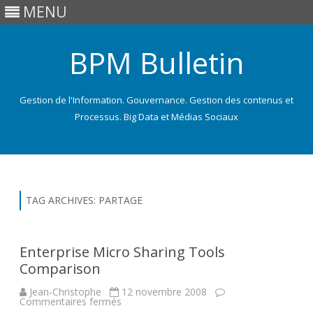
MENU
BPM Bulletin
Gestion de l'Information. Gouvernance. Gestion des contenus et
Processus. Big Data et Médias Sociaux
Skip
to
content
TAG ARCHIVES:
PARTAGE
Enterprise Micro Sharing Tools
Comparison
Jean-Christophe
12 novembre 2008
sur
Commentaires fermés
Enterprise