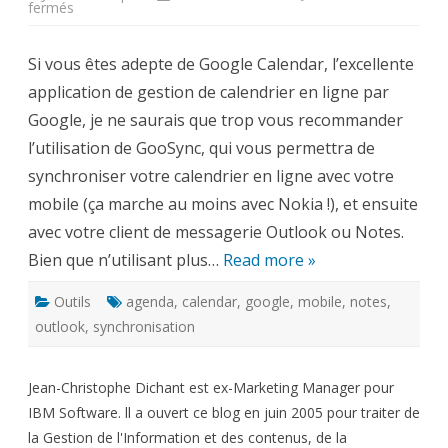
sur
fermés
GooSync,
pour
synchroniser
Si vous êtes adepte de Google Calendar, l’excellente
Google
Calendar
application de gestion de calendrier en ligne par
avec
un
Google, je ne saurais que trop vous recommander
mobile,
Outlook
l’utilisation de GooSync, qui vous permettra de
ou
Notes
synchroniser votre calendrier en ligne avec votre
mobile (ça marche au moins avec Nokia !), et ensuite
avec votre client de messagerie Outlook ou Notes.
Bien que n’utilisant plus…
Read more »
Outils
agenda
,
calendar
,
google
,
mobile
,
notes
,
outlook
,
synchronisation
Jean-Christophe Dichant est ex-Marketing Manager pour
IBM Software. ll a ouvert ce blog en juin 2005 pour traiter de
la Gestion de l'Information et des contenus, de la