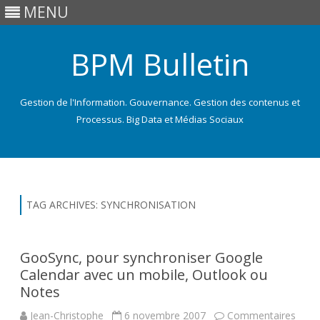
MENU
BPM Bulletin
Gestion de l'Information. Gouvernance. Gestion des contenus et
Processus. Big Data et Médias Sociaux
Skip
to
content
TAG ARCHIVES:
SYNCHRONISATION
GooSync, pour synchroniser Google
Calendar avec un mobile, Outlook ou
Notes
Jean-Christophe
6 novembre 2007
Commentaires