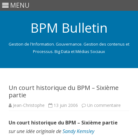
MENU
BPM Bulletin
Gestion de l'Information. Gouvernance. Gestion des contenus et
Processus. Big Data et Médias Sociaux
Skip
to
content
Un court historique du BPM – Sixième
partie
sur
Jean-Christophe
13 juin 2006
Un commentaire
Un
court
historiq
Un court historique du BPM – Sixième partie
du
BPM
sur une idée originale de
Sandy Kemsley
–
Sixième