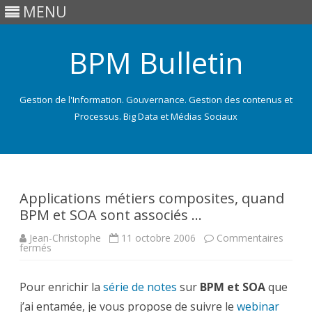
MENU
BPM Bulletin
Gestion de l'Information. Gouvernance. Gestion des contenus et
Processus. Big Data et Médias Sociaux
Skip
to
content
Applications métiers composites, quand
BPM et SOA sont associés …
Jean-Christophe
11 octobre 2006
Commentaires
sur
fermés
Applications
métiers
composites,
Pour enrichir la
quand
série de notes
sur
BPM et SOA
que
BPM
j’ai entamée, je vous propose de suivre le
et
webinar