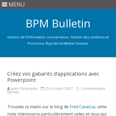
MENU
BPM Bulletin
Gestion de l'Information. Gouvernance. Gestion des contenus et
Processus. Big Data et Médias Sociaux
Skip
to
content
Créez vos gabarits d’applications avec
Powerpoint
Jean-Christophe
25 octobre 2007
Commentaires
sur
fermés
Créez
vos
gabarits
Trouvée ce matin sur le blog de
d’applications
Fred Cavazza
, cette
avec
note intéressera particulièrement celles et ceux qui
Powerpoint