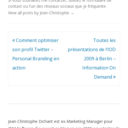
Si vous souhaitez me contacter, utilisez le
formulaire de
contact
ou l'un des
réseaux sociaux
que je fréquente.
View all posts by Jean-Christophe
→
Navigation
Comment optimiser
Toutes les
de
son profil Twitter –
présentations de l’IOD
l’article
Personal Branding en
2009 à Berlin –
action
Information On
Demand
Jean-Christophe Dichant est ex-Marketing Manager pour