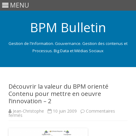
MENU
BPM Bulletin
Gestion de l'Information. Gouvernance. Gestion des contenus et
Processus. Big Data et Médias Sociaux
Skip
to
content
Découvrir la valeur du BPM orienté
Contenu pour mettre en oeuvre
l’innovation – 2
Jean-Christophe
10 juin 2009
Commentaires
sur
fermés
Découvrir
la
valeur
du