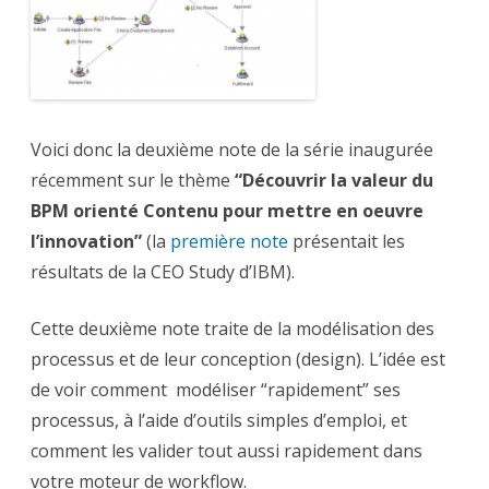
BPM
orienté
Contenu
pour
mettre
en
oeuvre
l’innovation
–
2
Voici donc la deuxième note de la série inaugurée
récemment sur le thème
“Découvrir la valeur du
BPM orienté Contenu pour mettre en oeuvre
l’innovation”
(la
première note
présentait les
résultats de la CEO Study d’IBM).
Cette deuxième note traite de la modélisation des
processus et de leur conception (design). L’idée est
de voir comment modéliser “rapidement” ses
processus, à l’aide d’outils simples d’emploi, et
comment les valider tout aussi rapidement dans
votre moteur de workflow.